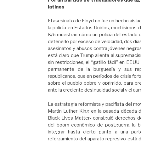
latinos
El asesinato de Floyd no fue un hecho aisl
la policía en Estados Unidos, muchísimos d
8/6 muestran cómo un policía del estado 
detenerlo por exceso de velocidad, dos día
asesinatos y abusos contra jóvenes negros 
está claro que Trump alienta al supremacismo
sin restricciones, el “gatillo fácil” en EEUU
permanente de la burguesía y sus rep
republicanos, que en períodos de crisis fort
sobre el pueblo pobre y oprimido, para pr
ante la creciente desigualdad social y el a
La estrategia reformista y pacifista del m
Martin Luther King en la pasada década d
Black Lives Matter- consiguió derechos d
del boom económico de postguerra, la b
integrar hasta cierto punto a una part
reforzamiento del aparato represivo está d