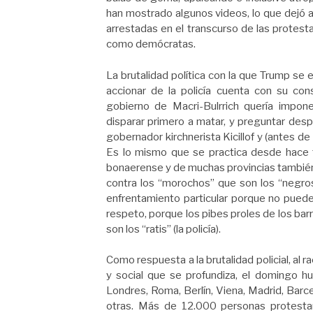
han mostrado algunos videos, lo que dejó 
arrestadas en el transcurso de las protes
como demócratas.
La brutalidad política con la que Trump se e
accionar de la policía cuenta con su con
gobierno de Macri-Bulrrich quería imponer
disparar primero a matar, y preguntar desp
gobernador kirchnerista Kicillof y (antes d
Es lo mismo que se practica desde hace 
bonaerense y de muchas provincias también c
contra los “morochos” que son los “negros”
enfrentamiento particular porque no pueden
respeto, porque los pibes proles de los bar
son los “ratis” (la policía).
Como respuesta a la brutalidad policial, al r
y social que se profundiza, el domingo 
Londres, Roma, Berlín, Viena, Madrid, Barc
otras. Más de 12.000 personas protestar