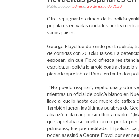
Publicado por
admin
el
26 de junio de 2020
Otro repugnante crimen de la policía yan
populares en varias ciudades norteamerican
varios países.
George Floyd fue detenido por la policía, 
de comidas con 20 U$D falsos. La detenció
esposan, sin que Floyd ofrezca resistenc
espalda, un policía lo arrojó contra el suelo
pierna le apretaba el tórax, en tanto dos pol
“No puedo respirar”, repitió una y otra v
mientras un oficial de policía blanco en Nu
llave al cuello hasta que muere de asfixia 
También fueron las últimas palabras de Georg
alcanzó a clamar por su difunta madre: “¡M
que apretaba su cuello como por la pres
pulmones, fue premeditada. El policía, c
poder, asesinó a George Floyd, por ser neg