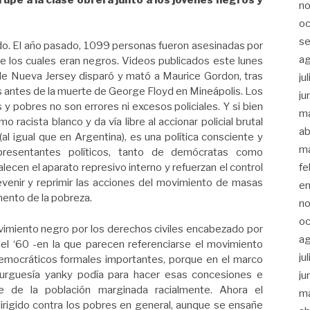
n
oc
s
ado. El año pasado, 1099 personas fueron asesinadas por
a
e los cuales eran negros. Videos publicados este lunes
de Nueva Jersey disparó y mató a Maurice Gordon, tras
ju
s antes de la muerte de George Floyd en Mineápolis. Los
ju
y pobres no son errores ni excesos policiales. Y si bien
m
 racista blanco y da vía libre al accionar policial brutal
ab
 (al igual que en Argentina), es una política consciente y
m
resentantes políticos, tanto de demócratas como
fe
alecen el aparato represivo interno y refuerzan el control
evenir y reprimir las acciones del movimiento de masas
e
umento de la pobreza.
n
oc
ovimiento negro por los derechos civiles encabezado por
a
el ‘60 -en la que parecen referenciarse el movimiento
ju
emocráticos formales importantes, porque en el marco
urguesía yanky podía para hacer esas concesiones e
ju
e de la población marginada racialmente. Ahora el
m
irigido contra los pobres en general, aunque se ensañe