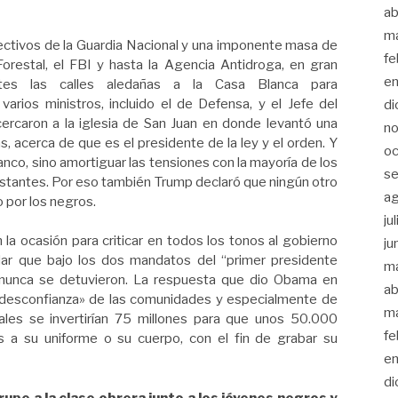
ab
m
 efectivos de la Guardia Nacional y una imponente masa de
fe
Forestal, el FBI y hasta la Agencia Antidroga, en gran
en
ntes las calles aledañas a la Casa Blanca para
rios ministros, incluido el de Defensa, y el Jefe del
di
ercaron a la iglesia de San Juan en donde levantó una
no
s, acerca de que es el presidente de la ley y el orden. Y
oc
lanco, sino amortiguar las tensiones con la mayoría de los
se
stantes. Por eso también Trump declaró que ningún otro
a
o por los negros.
ju
 ocasión para criticar en todos los tonos al gobierno
ju
ar que bajo los dos mandatos del “primer presidente
m
 nunca se detuvieron. La respuesta que dio Obama en
ab
e desconfianza» de las comunidades y especialmente de
m
ocales se invertirían 75 millones para que unos 50.000
fe
 a su uniforme o su cuerpo, con el fin de grabar su
en
di
upe a la clase obrera junto a los jóvenes negros y