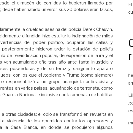
esde el almacén de comidas lo hubieran llamado por
El
r, debe haber habido un error, sus 20 dólares eran falsos,
cu
laramente la crueldad asesina del policía Derek Chauvin,
idamente difundida, hizo estallar la indignación de miles
ertencias del poder político, ocuparon las calles y
 posteriormente hicieron arder la estación de policía
o de reivindicación popular, de expresión de la ira y el
s van acumulando año tras año ante tanta injusticia y
clases poseedoras y de su feroz y sangriento aparato
queos, con los que el gobierno y Trump (como siempre)
he
te responsabilizó a un grupo anarquista antirracista y
ar
erentes en varios países, acusándolo de terrorista, como
a Guardia Nacional e inclusive con la amenaza de habilitar
Li
go
es
a otras ciudades; el odio se transformó en revuelta en
sta violencia de los oprimidos contra los opresores y
ma
sta la Casa Blanca, en donde se produjeron algunos