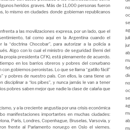
algunos heridos graves. Más de 11,000 personas fueron
n
tas, lo mismo en ciudades donde gobiernan republicanos
oc
s
a
nfrenta a las movilizaciones expresa, por un lado, que el
sentimiento, tal como aquí en la Argentina cuando el
ju
 la “doctrina Chocobar”, para autorizar a la policía a
ju
ués. Algo con lo cual el ministro de seguridad Berni del
ab
e la propia presidenta CFK), está plenamente de acuerdo.
m
tiempo en los barrios obreros y pobres del conurbano
fe
on gobiernos peronistas. Lo que se llama “gatillo fácil”
di
 y pobres de nuestro país. Con ellos, la cana tiene un
 disciplinar a “los pibes”, y nunca jamás le van a tener
n
rios pobres saben mejor que nadie la clase de calaña que
oc
s
a
acismo, y a la creciente angustia por una crisis económica
m
hubo manifestaciones importantes en muchas ciudades:
ab
elona, París, Londres, Copenhague, Bruselas, Varsovia, y
on frente al Parlamento noruego en Oslo el viernes.
m