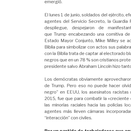
emergió.
El lunes 1 de junio, soldados del ejército,
agentes del Servicio Secreto, la Guardia 
despliegue, despejaron de manifesta
que Trump encabezando una comitiva de va
Estado Mayor Conjunto, Mike Milley se ac
Biblia para simbolizar con actos sus palabra
con la Biblia trata de captar al electorado b
negros que en un 78 % son cristianos prote
presidente salvo Abraham Lincoln hizo tant
Los demócratas obviamente aprovecharon la
de Trump. Pero eso no puede hacer olvid
negro” en EEUU, los asesinatos racistas
2015, fue que para combatir la «crecient
las minorías raciales hacia las policías l
agentes más lleven cámaras incorporadas
“interacción” con civiles.
Por un partido de trabajadores que agr