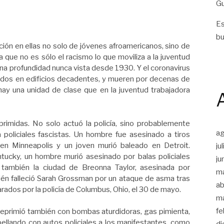
Gu
Es
bu
ación en ellas no solo de jóvenes afroamericanos, sino de
a que no es sólo el racismo lo que moviliza a la juventud
una profundidad nunca vista desde 1930. Y el coronavirus
ados en edificios decadentes, y mueren por decenas de
hay una unidad de clase que en la juventud trabajadora
rimidas. No solo actuó la policía, sino probablemente
a
oliciales fascistas. Un hombre fue asesinado a tiros
en Minneapolis y un joven murió baleado en Detroit.
ju
ntucky, un hombre murió asesinado por balas policiales
ju
a también la ciudad de Breonna Taylor, asesinada por
m
ién falleció Sarah Grossman por un ataque de asma tras
ab
rados por la policía de Columbus, Ohio, el 30 de mayo.
m
fe
reprimió también con bombas aturdidoras, gas pimienta,
ellando con autos policiales a los manifestantes, como
di