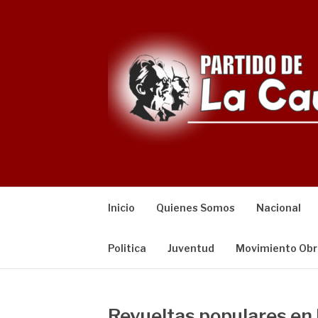
Saltar
al
contenido
Inicio
Quienes Somos
Nacional
Politica
Juventud
Movimiento Obr
Revueltas populares e