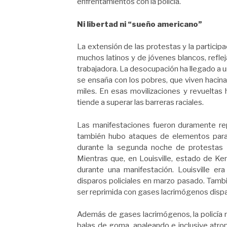
enfrentamientos con la policía.
Ni libertad ni “sueño americano”
La extensión de las protestas y la particip
muchos latinos y de jóvenes blancos, reflej
trabajadora. La desocupación ha llegado a 
se ensaña con los pobres, que viven hacin
miles. En esas movilizaciones y revueltas 
tiende a superar las barreras raciales.
Las manifestaciones fueron duramente rep
también hubo ataques de elementos para p
durante la segunda noche de protestas 
Mientras que, en Louisville, estado de Ke
durante una manifestación. Louisville er
disparos policiales en marzo pasado. Tamb
ser reprimida con gases lacrimógenos dispa
Además de gases lacrimógenos, la policía 
balas de goma, apaleando e inclusive atrop