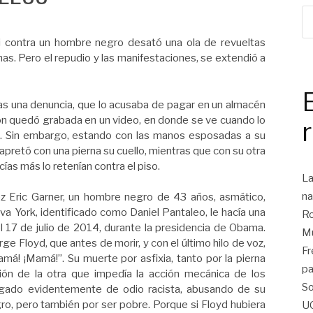
ki contra un hombre negro desató una ola de revueltas
as. Pero el repudio y las manifestaciones, se extendió a
tras una denuncia, que lo acusaba de pagar en un almacén
n quedó grabada en un video, en donde se ve cuando lo
ia. Sin embargo, estando con las manos esposadas a su
 y apretó con una pierna su cuello, mientras que con su otra
icías más lo retenían contra el piso.
La
na
ez Eric Garner, un hombre negro de 43 años, asmático,
eva York, identificado como Daniel Pantaleo, le hacía una
Ro
el 17 de julio de 2014, durante la presidencia de Obama.
Mu
e Floyd, que antes de morir, y con el último hilo de voz,
Fr
amá! ¡Mamá!”. Su muerte por asfixia, tanto por la pierna
pa
ión de la otra que impedía la acción mecánica de los
So
argado evidentemente de odio racista, abusando de su
ro, pero también por ser pobre. Porque si Floyd hubiera
U