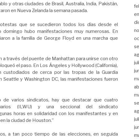
o y otras ciudades de Brasil, Australia, India, Pakistán,
fe
taron en Nueva Zelanda la semana pasada.
e
di
testas que se sucedieron todos los días desde el
n
do domingo hubo manifestaciones muy numerosas. En
ron a la familia de George Floyd en una marcha que
oc
se
a
n a través del puente de Manhattan para unirse con otro
ju
bloqueó el paso. En Los Ángeles y Hollywood (California),
ju
custodiados de cerca por las tropas de la Guardia
m
 Seattle y Washington DC, las manifestaciones fueron
ab
m
 de varios sindicatos, hay que destacar que cuatro
se
uarios (ILWU) y una seccional del sindicato
a
gunas horas en solidaridad con los manifestantes y en
ju
 en la ciudad de Houston.”
ju
nos, a tan poco tiempo de las elecciones, en seguida
m