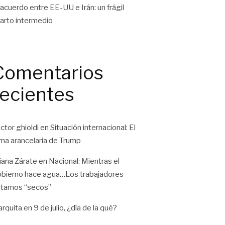
 acuerdo entre EE-UU e Irán: un frágil
arto intermedio
Comentarios
recientes
ctor ghioldi
en
Situación internacional: El
ma arancelaria de Trump
liana Zárate
en
Nacional: Mientras el
bierno hace agua…Los trabajadores
tamos “secos”
rquita
en
9 de julio, ¿día de la qué?