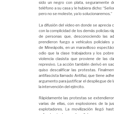
sido un negro con plata, seguramente d
teléfono a su casa y le hubiera dicho: “Seño
pero no se moleste, ya lo solucionaremos.”
La difusión del video en donde se aprecia c
con la complicidad de los demás policías ráp
de personas que, desconociendo las adv
prendieron fuego a vehículos policiales y
de Mineápolis, en un maravilloso espectácul
odio que la clase trabajadora y los pobre
violencia clasista que proviene de las 
represivo. La acción también derivó en sa
quiso descalificar las protestas. Finalmen
antifascista llamado Antifaz, que tiene adh
argumento para justificar el despliegue de l
la intervención del ejército.
Rápidamente las protestas se extendieron 
varias de ellas, con explosiones de la ju
explotadores. La movilización llegó ha