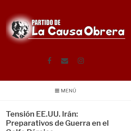
Saltar
al
contenido
Facebook
Correo
Instagram
electrónico
MENÚ
Tensión EE.UU. Irán:
Preparativos de Guerra en el