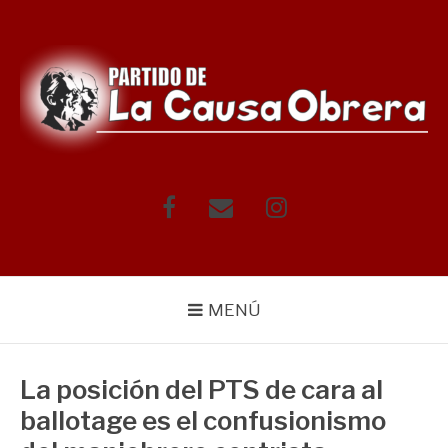
Saltar
al
contenido
Facebook
Correo
Instagram
electrónico
MENÚ
La posición del PTS de cara al
ballotage es el confusionismo