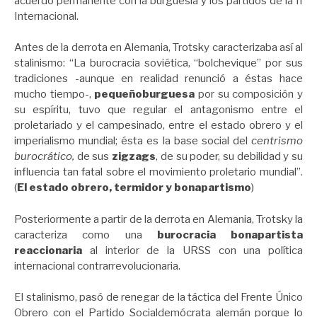
acuerdo permanente con la burguesía y los partidos de la II
Internacional.
Antes de la derrota en Alemania, Trotsky caracterizaba así al
stalinismo: “La burocracia soviética, “bolchevique” por sus
tradiciones -aunque en realidad renunció a éstas hace
mucho tiempo-,
pequeñoburguesa
por su composición y
su espíritu, tuvo que regular el antagonismo entre el
proletariado y el campesinado, entre el estado obrero y el
imperialismo mundial; ésta es la base social del
centrismo
burocrático,
de sus
zigzags
, de su poder, su debilidad y su
influencia tan fatal sobre el movimiento proletario mundial”.
(
El estado obrero, termidor y bonapartismo
)
Posteriormente a partir de la derrota en Alemania, Trotsky la
caracteriza como una
burocracia bonapartista
reaccionaria
al interior de la URSS con una política
internacional contrarrevolucionaria.
El stalinismo, pasó de renegar de la táctica del Frente Único
Obrero con el Partido Socialdemócrata alemán porque lo