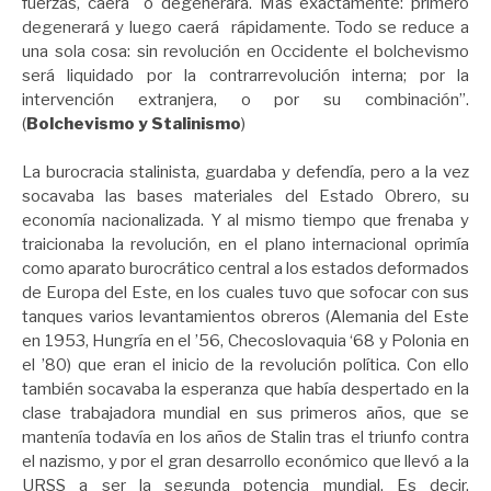
fuerzas, caerá o degenerará. Más exactamente: primero
degenerará y luego caerá rápidamente. Todo se reduce a
una sola cosa: sin revolución en Occidente el bolchevismo
será liquidado por la contrarrevolución interna; por la
intervención extranjera, o por su combinación”.
(
Bolchevismo y Stalinismo
)
La burocracia stalinista, guardaba y defendía, pero a la vez
socavaba las bases materiales del Estado Obrero, su
economía nacionalizada. Y al mismo tiempo que frenaba y
traicionaba la revolución, en el plano internacional oprimía
como aparato burocrático central a los estados deformados
de Europa del Este, en los cuales tuvo que sofocar con sus
tanques varios levantamientos obreros (Alemania del Este
en 1953, Hungría en el ’56, Checoslovaquia ‘68 y Polonia en
el ’80) que eran el inicio de la revolución política. Con ello
también socavaba la esperanza que había despertado en la
clase trabajadora mundial en sus primeros años, que se
mantenía todavía en los años de Stalin tras el triunfo contra
el nazismo, y por el gran desarrollo económico que llevó a la
URSS a ser la segunda potencia mundial. Es decir,