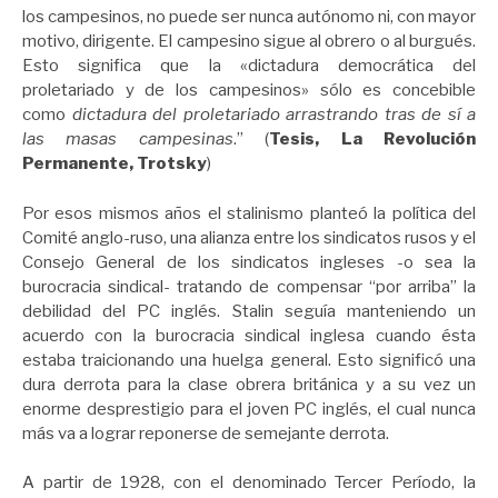
los campesinos, no puede ser nunca autónomo ni, con mayor
motivo, dirigente. El campesino sigue al obrero o al burgués.
Esto significa que la «dictadura democrática del
proletariado y de los campesinos» sólo es concebible
como
dictadura del proletariado arrastrando tras de sí a
las masas campesinas
.” (
Tesis, La Revolución
Permanente, Trotsky
)
Por esos mismos años el stalinismo planteó la política del
Comité anglo-ruso, una alianza entre los sindicatos rusos y el
Consejo General de los sindicatos ingleses -o sea la
burocracia sindical- tratando de compensar “por arriba” la
debilidad del PC inglés. Stalin seguía manteniendo un
acuerdo con la burocracia sindical inglesa cuando ésta
estaba traicionando una huelga general. Esto significó una
dura derrota para la clase obrera británica y a su vez un
enorme desprestigio para el joven PC inglés, el cual nunca
más va a lograr reponerse de semejante derrota.
A partir de 1928, con el denominado Tercer Período, la