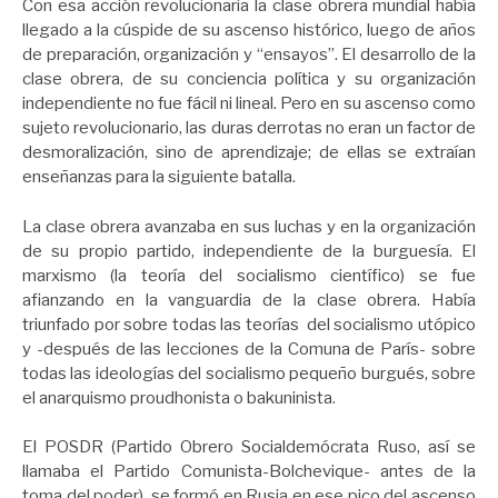
Con esa acción revolucionaria la clase obrera mundial había
llegado a la cúspide de su ascenso histórico, luego de años
de preparación, organización y “ensayos”. El desarrollo de la
clase obrera, de su conciencia política y su organización
independiente no fue fácil ni lineal. Pero en su ascenso como
sujeto revolucionario, las duras derrotas no eran un factor de
desmoralización, sino de aprendizaje; de ellas se extraían
enseñanzas para la siguiente batalla.
La clase obrera avanzaba en sus luchas y en la organización
de su propio partido, independiente de la burguesía. El
marxismo (la teoría del socialismo científico) se fue
afianzando en la vanguardia de la clase obrera. Había
triunfado por sobre todas las teorías del socialismo utópico
y -después de las lecciones de la Comuna de París- sobre
todas las ideologías del socialismo pequeño burgués, sobre
el anarquismo proudhonista o bakuninista.
El POSDR (Partido Obrero Socialdemócrata Ruso, así se
llamaba el Partido Comunista-Bolchevique- antes de la
toma del poder), se formó en Rusia en ese pico del ascenso