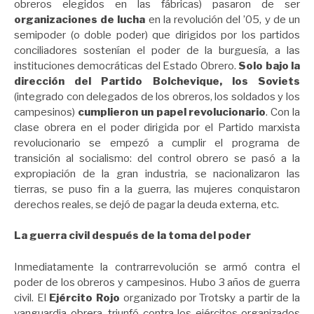
obreros elegidos en las fábricas) pasaron de ser
organizaciones de lucha
en la revolución del ’05, y de un
semipoder (o doble poder) que dirigidos por los partidos
conciliadores sostenían el poder de la burguesía, a las
instituciones democráticas del Estado Obrero.
Solo bajo la
dirección del Partido Bolchevique, los Soviets
(integrado con delegados de los obreros, los soldados y los
campesinos)
cumplieron un papel revolucionario
. Con la
clase obrera en el poder dirigida por el Partido marxista
revolucionario se empezó a cumplir el programa de
transición al socialismo: del control obrero se pasó a la
expropiación de la gran industria, se nacionalizaron las
tierras, se puso fin a la guerra, las mujeres conquistaron
derechos reales, se dejó de pagar la deuda externa, etc.
La guerra civil después de la toma del poder
Inmediatamente la contrarrevolución se armó contra el
poder de los obreros y campesinos. Hubo 3 años de guerra
civil. El
Ejército Rojo
organizado por Trotsky a partir de la
vanguardia obrera, triunfó contra los ejércitos organizados