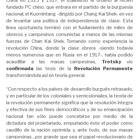
China en 1925 y 1927, el stalinismo le ordenó al recién
fundado PC chino, que entrara en el partido de la burguesía
nacional, el Kuomintang -dirigido por Chang Kai Shek- en vez
de levantar una política de independencia de clase. Esta
línea oportunista terminó con el fusilamiento de miles de
obreros y campesinos comunistas a manos de las mismas
fuerzas de Chan Kai Shek. Tomando como experiencia la
revolución China, donde la clase obrera -siendo todavía
menos numerosa que en Rusia en el 1917-, había podido
acaudillar a las masas campesinas,
Trotsky
vio
confirmada
las tesis de la
Revolución Permanente
transformándola así en teoría general.
“Con respecto a los países de desarrollo burgués retrasado,
y en particular de los coloniales y semicoloniales, la teoría de
la revolución permanente significa que la resolución íntegra
y efectiva de sus fines democráticos y de su emancipación
nacional tan sólo puede concebirse por medio de la
dictadura del proletariado, empuñando éste el poder como
caudillo de la nación oprimida y, ante todo, de sus masas
campesinas…por grande que sea el papel revolucionario de