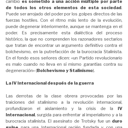
cambio
es sometido a una acción múltiple por parte
de todos los otros elementos de esta sociedad
.
Puede ser arrojado del poder por los golpes directos de las
fuerzas hostiles. Con el ritmo más lento de la evolución,
puede degenerar interiormente, aunque se mantenga en el
poder. Es precisamente esta dialéctica del proceso
histórico, la que no comprenden los razonadores sectarios
que tratan de encontrar un argumento definitivo contra el
bolchevismo, en la putrefacción de la burocracia Stalinista.
En el fondo esos señores dicen: «un Partido revolucionario
es malo cuando no lleva en sí mismo garantías contra su
degeneración» (
Bolchevismo y Stalinismo
).
La IV Internacional después de la guerra
Las derrotas de la clase obrera provocadas por las
traiciones del stalinismo a la revolución internacional,
profundizaron el aislamiento y la crisis de la
IV
Internacional
, surgida para enfrentar al imperialismo y a la
burocracia stalinista. El asesinato de Trotsky fue un
duro
golpe
para una Internacional recién fundada y con una