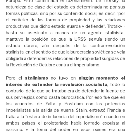
Europa. Esto confirmaba el razonamiento de Trotsky: la
naturaleza de clase del estado es determinada no por sus
formas políticas, sino por su contenido social, es decir, “por
el carácter de las formas de propiedad y las relaciones
productivas que dicho estado guarda y defiende”. Trotsky -
hasta su asesinato a manos de un agente stalinista-
mantuvo la posición de que la URSS seguía siendo un
estado obrero, aún después de la contrarrevolución
stalinista, en el sentido de que la burocracia soviética se veía
obligada a defender las relaciones de propiedad surgidas de
la Revolución de Octubre
contra el imperialismo.
Pero el
stalinismo
no tuvo en
ningún momento el
interés de extender la revolución socialista
, todo lo
contrario, de lo que se trataba era de defender la fuente de
sus privilegios como casta burocrática. Por eso fue que en
los acuerdos de Yalta y Postdam con las potencias
imperialistas a la salida de guerra, Stalin, entregó Francia e
Italia a la “esfera de influencia del imperialismo” cuando en
ambos países el proletariado había logrado expulsar al
nazismo, y la toma del poder en esos países era una