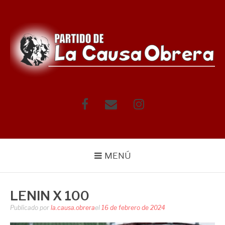
Saltar
al
contenido
Facebook
Correo
Instagram
electrónico
MENÚ
LENIN X 100
Publicado por
la.causa.obrera
el
16 de febrero de 2024