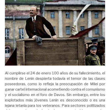
Al cumplirse el 24 de enero 100 años de su fallecimiento, el
nombre de Lenin despierta todavía el temor de las clases
poseedoras, como lo refleja la preocupación de Milei por
ganar cartel internacional acometiendo contra el comunismo
y el socialismo en el foro de Davos. Sin embargo, entre los
explotados más jóvenes Lenin es desconocido o es una
lejana letanía para los veteranos. Para sectores politizados