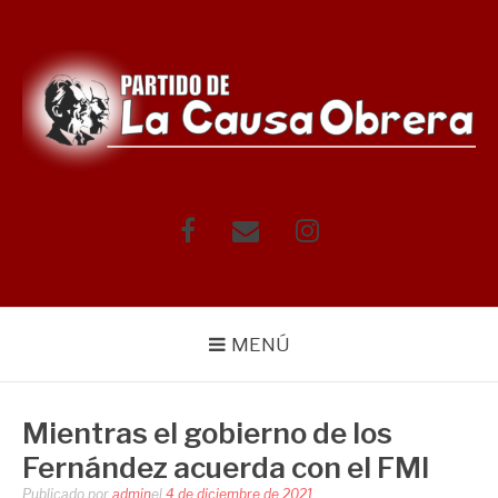
Saltar
al
contenido
Facebook
Correo
Instagram
electrónico
MENÚ
Mientras el gobierno de los
Fernández acuerda con el FMI
Publicado por
admin
el
4 de diciembre de 2021