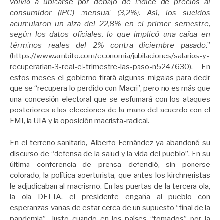
volvió a ubicarse por debajo de índice de precios al
consumidor (IPC) mensual (3,2%). Así, los sueldos
acumularon un alza del 22,8% en el primer semestre,
según los datos oficiales, lo que implicó una caída en
términos reales del 2% contra diciembre pasado
.”
(
https://www.ambito.com/economia/jubilaciones/salarios-y-
recuperarian-3-real-el-trimestre-las-paso-n5247630
). En
estos meses el gobierno tirará algunas migajas para decir
que se “recupera lo perdido con Macri”, pero no es más que
una concesión electoral que se esfumará con los ataques
posteriores a las elecciones de la mano del acuerdo con el
FMI, la UIA y la oposición macrista-radical.
En el terreno sanitario, Alberto Fernández ya abandonó su
discurso de “defensa de la salud y la vida del pueblo”. En su
última conferencia de prensa defendió, sin ponerse
colorado, la política aperturista, que antes los kirchneristas
le adjudicaban al macrismo. En las puertas de la tercera ola,
la ola DELTA, el presidente engaña al pueblo con
esperanzas vanas de estar cerca de un supuesto “final de la
pandemia”. Justo cuando en los países “tomados” por la