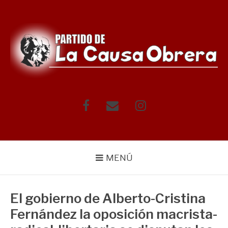
Saltar
al
contenido
Facebook
Correo
Instagram
electrónico
MENÚ
El gobierno de Alberto-Cristina
Fernández la oposición macrista-