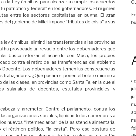
do a la Ley ómnibus para alcanzar a cumplir los acuerdos
Gu
u patriótico y federal” en los gobernadores. El régimen
Es
utas entre los sectores capitalistas en pugna. El gran
vés del gobierno de Milei, impone “tributos de crisis” a sus
bu
a ley ómnibus, eliminó las transferencias a las provincias
cual ha provocado un revuelo entre los gobernadores que
lei busca reforzar el acuerdo con Macri, los propios
do contra el retiro de las transferencias del gobierno
ivo Docente. Los gobernadores temen las consecuencias
los trabajadores. ¿Qué pasará si ponen el boleto mínimo a
a
e las clases, en provincias como Santa Fe, en la que el
ju
s salariales de docentes, estatales provinciales y
ju
m
 cabeza y arremeter. Contra el parlamento, contra los
ab
 las organizaciones sociales, liquidando los comedores a
m
los nuevos “intermediarios” de la asistencia alimentaria.
fe
 el régimen político, “la casta”. Pero esa postura de
r a sus votantes, algunos de los cuales ya se están
di