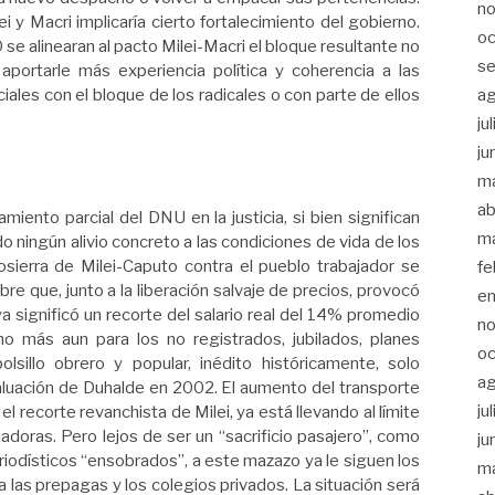
n
 y Macri implicaría cierto fortalecimiento del gobierno.
oc
 se alinearan al pacto Milei-Macri el bloque resultante no
s
 aportarle más experiencia política y coherencia a las
a
iales con el bloque de los radicales o con parte de ellos
ju
ju
m
ab
iento parcial del DNU en la justicia, si bien significan
m
do ningún alivio concreto a las condiciones de vida de los
tosierra de Milei-Caputo contra el pueblo trabajador se
fe
e que, junto a la liberación salvaje de precios, provocó
e
a significó un recorte del salario real del 14% promedio
n
ho más aun para los no registrados, jubilados, planes
oc
lsillo obrero y popular, inédito históricamente, solo
a
luación de Duhalde en 2002. El aumento del transporte
ju
el recorte revanchista de Milei, ya está llevando al límite
ajadoras. Pero lejos de ser un “sacrificio pasajero”, como
ju
riodísticos “ensobrados”, a este mazazo ya le siguen los
m
a las prepagas y los colegios privados. La situación será