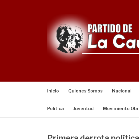
Saltar
al
contenido
Inicio
Quienes Somos
Nacional
Politica
Juventud
Movimiento Obr
Primera derrota política