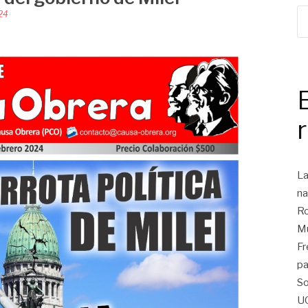
24
La
na
Ro
Mu
Fr
pa
So
U