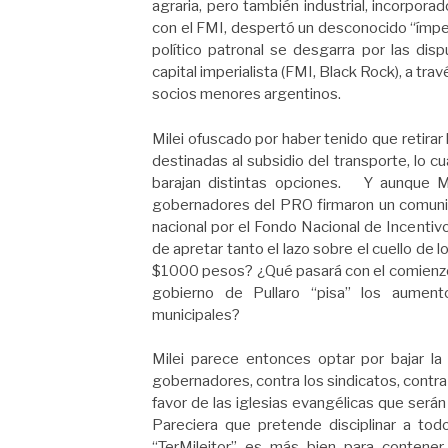
agraria, pero también industrial, incorpora
con el FMI, despertó un desconocido “ímpet
político patronal se desgarra por las disp
capital imperialista (FMI, Black Rock), a tra
socios menores argentinos.
Milei ofuscado por haber tenido que retirar l
destinadas al subsidio del transporte, lo 
barajan distintas opciones. Y aunque Mi
gobernadores del PRO firmaron un comunica
nacional por el Fondo Nacional de Incent
de apretar tanto el lazo sobre el cuello de 
$1000 pesos? ¿Qué pasará con el comienzo d
gobierno de Pullaro “pisa” los aumento
municipales?
Milei parece entonces optar por bajar la
gobernadores, contra los sindicatos, contra
favor de las iglesias evangélicas que serán 
Pareciera que pretende disciplinar a todo
“TerMileitor” es más bien para contene