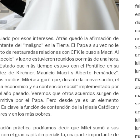
fe
e
di
n
iado por esos intereses. Atrás quedó la afirmación de
oc
tante del “maligno” en la Tierra. El Papa a su vez no le
se
to de restauradas relaciones con CFK le puso a Macri. Al
a
otocolo” y luego estuvieron reunidos por más de una hora.
ju
 Estado que más tiempo estuvo con el Pontífice en su
ju
dez de Kirchner, Mauricio Macri y Alberto Fernández”.
m
os medios Milei aseguró que, durante la conversación, el
ma económico y su contención social” implementado por
ab
 del año pasado. Veremos que otros acuerdos surgen de
m
comitiva por el Papa. Pero desde ya es un elemento
se
Es clave la función de contención de la Iglesia Católica y
a
ares y en los más pobres.
ju
ación práctica, podríamos decir que Milei sumó a sus
ju
 con el gran capital imperialista, una parte importante de
m