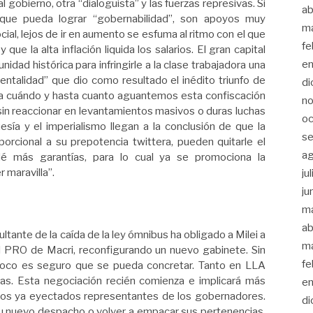
l gobierno, otra “dialoguista” y las fuerzas represivas. Si
ab
que pueda lograr “gobernabilidad”, son apoyos muy
m
ial, lejos de ir en aumento se esfuma al ritmo con el que
fe
que la alta inflación liquida los salarios. El gran capital
en
nidad histórica para infringirle a la clase trabajadora una
ntalidad” que dio como resultado el inédito triunfo de
di
a cuándo y hasta cuanto aguantemos esta confiscación
no
, sin reaccionar en levantamientos masivos o duras luchas
oc
uesía y el imperialismo llegan a la conclusión de que la
se
porcional a su prepotencia twittera, pueden quitarle el
a
é más garantías, para lo cual ya se promociona la
r maravilla”.
ju
ju
m
ab
sultante de la caída de la ley ómnibus ha obligado a Milei a
m
l PRO de Macri, reconfigurando un nuevo gabinete. Sin
fe
poco es seguro que se pueda concretar. Tanto en LLA
s. Esta negociación recién comienza e implicará más
en
los ya eyectados representantes de los gobernadores.
di
su nuevo despacho o volver a empacar sus pertenencias.