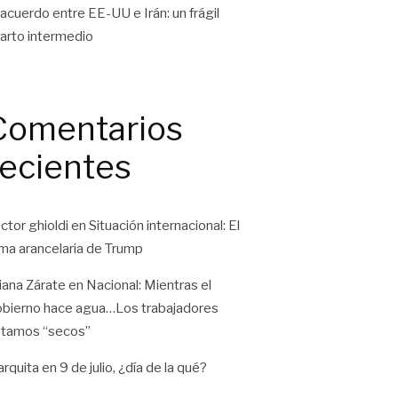
 acuerdo entre EE-UU e Irán: un frágil
arto intermedio
Comentarios
recientes
ctor ghioldi
en
Situación internacional: El
ma arancelaria de Trump
liana Zárate
en
Nacional: Mientras el
bierno hace agua…Los trabajadores
tamos “secos”
rquita
en
9 de julio, ¿día de la qué?