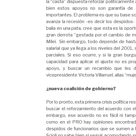
la “casta” dispuesta reforzar políticamente a
bien estos apoyos no son garantía de 
importantes. El problema es que su base soc
avanza la recesión -es decir los despidos- y 
baila en una pata, cree que esta es la oportu
gran derrota “gestada por el cambio de me
Milei. Sin embargo, todo depende de hast
salarial que ya llega a los niveles del 2001
parciales. Si eso ocurre, y si la gran burg
capacidad para aplicar el ajuste no es pro
apoyo, y buscar un recambio que les d
vicepresidente Victoria Villarruel, alias “muje
¿nueva coalición de gobierno?
Por lo pronto, esta primera crisis política re
buscar el reforzamiento del acuerdo con e
embargo, ese acuerdo no es fácil ni tam
como en el PRO hay opiniones encontrada
despidos de funcionarios que se sumen a 
Scioli no sabe bien si seguir acomodando 