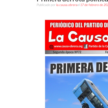
Publicado por
la.causa.obrera
el
17 de febrero de 20