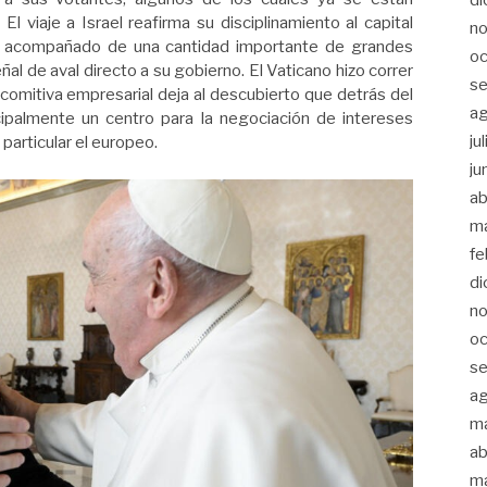
 El viaje a Israel reafirma su disciplinamiento al capital
n
ajó acompañado de una cantidad importante de grandes
oc
al de aval directo a su gobierno. El Vaticano hizo correr
s
comitiva empresarial deja al descubierto que detrás del
a
ncipalmente un centro para la negociación de intereses
ju
 particular el europeo.
ju
ab
m
fe
di
n
oc
s
a
m
ab
m