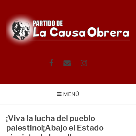
Saltar
al
contenido
Facebook
Correo
Instagram
electrónico
MENÚ
¡Viva la lucha del pueblo
palestino!¡Abajo el Estado