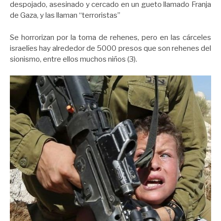
despojado, asesinado y cercado en un gueto llamado Franja
de Gaza, y las llaman “terroristas”
Se horrorizan por la toma de rehenes, pero en las cárceles
israelíes hay alrededor de 5000 presos que son rehenes del
sionismo, entre ellos muchos niños (3).