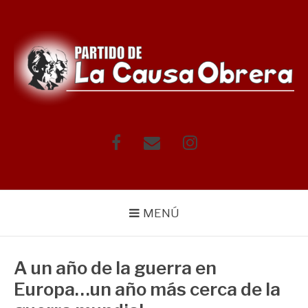
Saltar
al
contenido
Facebook
Correo
Instagram
electrónico
MENÚ
A un año de la guerra en
Europa…un año más cerca de la