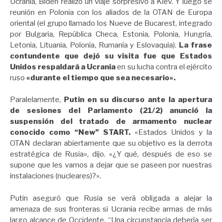
Ucrania, Biden realizó un viaje sorpresivo a Kiev. Y luego se
reunión en Polonia con los aliados de la OTAN de Europa
oriental (el grupo llamado los Nueve de Bucarest, integrado
por Bulgaria, República Checa, Estonia, Polonia, Hungría,
Letonia, Lituania, Polonia, Rumanía y Eslovaquia).
La frase
contundente que dejó su visita fue que
Estados
Unidos respaldará a Ucrania
en su lucha contra el ejército
ruso
«durante el tiempo que sea necesario».
Paralelamente,
Putin en su discurso ante la apertura
de sesiones del Parlamento (21/2) anunció la
suspensión del tratado de armamento nuclear
conocido como “New” START.
«Estados Unidos y la
OTAN declaran abiertamente que su objetivo es la derrota
estratégica de Rusia», dijo. «¿Y qué, después de eso se
supone que les vamos a dejar que se paseen por nuestras
instalaciones (nucleares)?».
Putin aseguró que Rusia se verá obligada a alejar la
amenaza de sus fronteras si Ucrania recibe armas de más
largo alcance de Occidente. “Una circunstancia debería ser