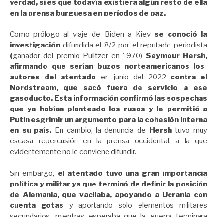
verdad, si es que todavía existiera algún resto de ella
en la prensa burguesa en períodos de paz.
Como prólogo al viaje de Biden a Kiev
se conoció la
investigación
difundida el 8/2 por el reputado periodista
(
ganador del premio Pulitzer en 1970)
Seymour Hersh,
afirmando que serían buzos norteamericanos los
autores del atentado
en junio del 2022
contra el
Nordstream, que sacó fuera de servicio a ese
gasoducto. Esta información confirmó las sospechas
que ya habían planteado los rusos y le permitió a
Putin esgrimir un argumento para la cohesión interna
en su país.
En cambio, la denuncia de
Hersh
tuvo muy
escasa repercusión en la prensa occidental, a la que
evidentemente no le conviene difundir.
Sin embargo,
el atentado tuvo una gran importancia
política y militar ya que terminó de definir la posición
de Alemania, que vacilaba, apoyando a Ucrania con
cuenta gotas
y aportando solo elementos militares
secundarios, mientras esperaba que la guerra terminara