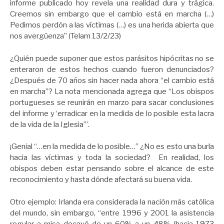
informe publicado hoy revela una realidad dura y trágica.
Creemos sin embargo que el cambio está en marcha (…)
Pedimos perdón a las víctimas (…) es una herida abierta que
nos avergüenza” (Telam 13/2/23)
¿Quién puede suponer que estos parásitos hipócritas no se
enteraron de estos hechos cuando fueron denunciados?
¿Después de 70 años sin hacer nada ahora “el cambio está
en marcha”? La nota mencionada agrega que “Los obispos
portugueses se reunirán en marzo para sacar conclusiones
del informe y ‘erradicar en la medida de lo posible esta lacra
de la vida de la Iglesia’”.
¡Genial “…en la medida de lo posible…” ¿No es esto una burla
hacia las víctimas y toda la sociedad? En realidad, los
obispos deben estar pensando sobre el alcance de este
reconocimiento y hasta dónde afectará su buena vida.
Otro ejemplo: Irlanda era considerada la nación más católica
del mundo, sin embargo, “entre 1996 y 2001 la asistencia
regular a misa decayó de un 60% a un 48% (hacia 1973