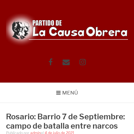
Saltar
al
contenido
Facebook
Correo
Instagram
electrónico
MENÚ
Rosario: Barrio 7 de Septiembre:
campo de batalla entre narcos
Publicado por
admin
el
4 de julio de 2021