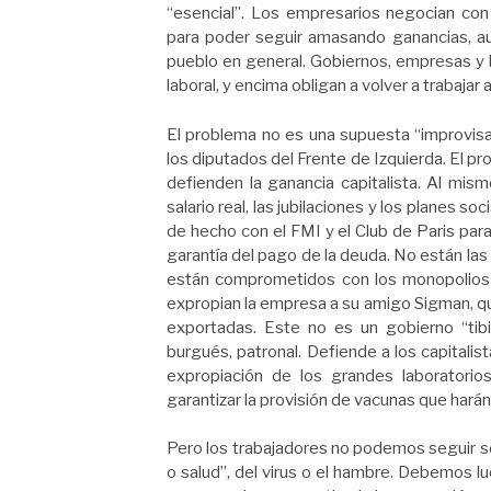
“esencial”. Los empresarios negocian con
para poder seguir amasando ganancias, au
pueblo en general. Gobiernos, empresas y b
laboral, y encima obligan a volver a trabaj
El problema no es una supuesta “improvisac
los diputados del Frente de Izquierda. El p
defienden la ganancia capitalista. Al mis
salario real, las jubilaciones y los planes so
de hecho con el FMI y el Club de Paris para
garantía del pago de la deuda. No están la
están comprometidos con los monopolios f
expropian la empresa a su amigo Sigman, qu
exportadas. Este no es un gobierno “tibio
burgués, patronal. Defiende a los capitalist
expropiación de los grandes laboratori
garantizar la provisión de vacunas que harán 
Pero los trabajadores no podemos seguir 
o salud”, del virus o el hambre. Debemos l