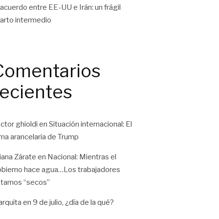
 acuerdo entre EE-UU e Irán: un frágil
arto intermedio
Comentarios
recientes
ctor ghioldi
en
Situación internacional: El
ma arancelaria de Trump
liana Zárate
en
Nacional: Mientras el
bierno hace agua…Los trabajadores
tamos “secos”
rquita
en
9 de julio, ¿día de la qué?