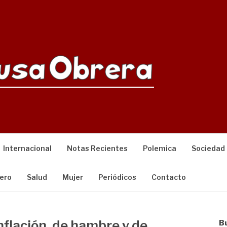
Internacional
Notas Recientes
Polemica
Sociedad
ero
Salud
Mujer
Periódicos
Contacto
nflación, de hambre y de
B