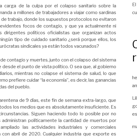
El
 la carga de la culpa por el colapso sanitario sobre la
cu
anda a millones de trabajadores a viajar como sardinas
es de trabajo, donde los supuestos protocolos no evitaron
 evidentes focos de contagio, y que ya actualmente ni
dirigentes políticos oficialistas que organizan actos
ningún tipo de cuidado sanitario ¿será porque ellos, los
 burócratas sindicales ya están todos vacunados?
 de contagio y muertes, junto con el colapso del sistema
e desde el punto de vista político. O sea que, al gobierno
rios, mientras no colapse el sistema de salud, lo que
he
erno prefiere cuidar “la economía”, es decir, las ganancias
ar
idas del pueblo.
Li
rentena de 9 días, este fin de semana extra-largo, que
go
 todos los medios que es absolutamente insuficiente. Es
circunstancias. Siguen haciendo todo lo posible por no
es
as administran políticamente la cantidad de muertos por
ma
ampliado las actividades industriales y comerciales
con abril de 2020. Cualquier industria que exporte es