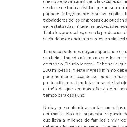
que no se haya garantizado la vacunación ne
se cierre de toda actividad que no sea real
pagados íntegramente por los capitalis
trabajadores de las empresas que puedan de
ser estatizadas. Y que las actividades ese
Tanto los protocolos, como la producción d
sacándose de encima la burocracia sindical 
Tampoco podemos seguir soportando el hamb
sanitaria. El sueldo mínimo no puede ser “
de trabajo, Claudio Moroni. Debe ser el que
100 mil pesos. Y este ingreso mínimo debe
posteriormente, cuando se pueda reabrir 
producción repartiendo las horas de trabaj
el método que sea más eficaz, de manera
tiempo para cada uno.
No hay que confundirse con las campañas qu
dominante. No es la supuesta “vagancia del
que lleva a millones de familias a vivir d
debemos luchar por el reparto de las hora