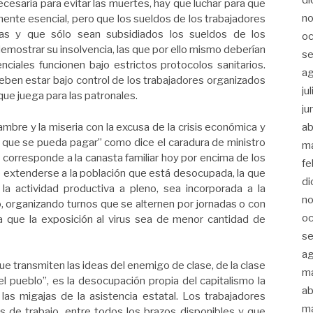
cesaria para evitar las muertes, hay que luchar para que
n
mente esencial, pero que los sueldos de los trabajadores
tas y que sólo sean subsidiados los sueldos de los
oc
mostrar su insolvencia, las que por ello mismo deberían
s
nciales funcionen bajo estrictos protocolos sanitarios.
a
eben estar bajo control de los trabajadores organizados
ju
que juega para las patronales.
ju
re y la miseria con la excusa de la crisis económica y
ab
el que se pueda pagar” como dice el caradura de ministro
m
 corresponde a la canasta familiar hoy por encima de los
fe
 extenderse a la población que está desocupada, la que
di
la actividad productiva a pleno, sea incorporada a la
n
o, organizando turnos que se alternen por jornadas o con
oc
 que la exposición al virus sea de menor cantidad de
s
a
e transmiten las ideas del enemigo de clase, de la clase
m
 pueblo”, es la desocupación propia del capitalismo la
ab
e las migajas de la asistencia estatal. Los trabajadores
m
s de trabajo, entre todos los brazos disponibles y que