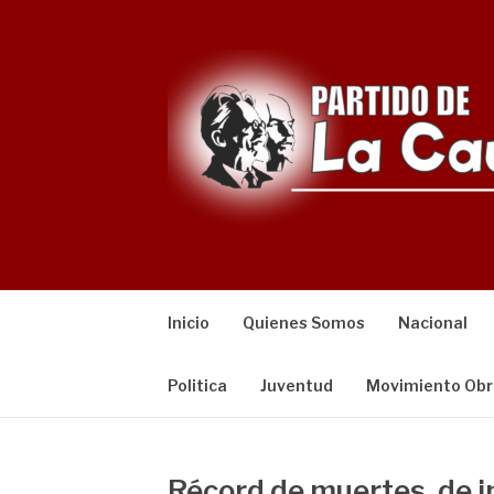
Saltar
al
contenido
Inicio
Quienes Somos
Nacional
Politica
Juventud
Movimiento Obr
Récord de muertes, de i