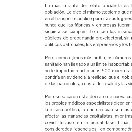
Lo más irritante del relato oficialista es
población. Lo dice el mismo gobierno que m
en el transporte público para ir a sus lugar
nunca que las fábricas y empresas fueran
siquiera se cumplen. Lo dicen los mismos 
públicos de propaganda pre-electoral, sin 
políticos patronales, los empresarios y los
Pero, como dijimos más arriba, los números
sanitario han llegado a un límite insoportabl
no le importan mucho unos 500 muertos dia
pondría en evidencia la realidad: que el gobi
de las patronales, a costa de la salud y las v
Por eso sacaron este decreto de nueva cua
los propios médicos especialistas dicen en
la misma política, lo que cambian son las 
afectar las ganancias capitalistas, mientr
covid. Incluso en la actual fase 1 han 
consideradas “esenciales” en comparación 