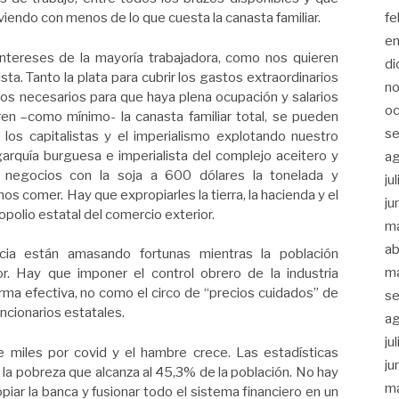
fe
iendo con menos de lo que cuesta la canasta familiar.
e
intereses de la mayoría trabajadora, como nos quieren
di
sta. Tanto la plata para cubrir los gastos extraordinarios
n
os necesarios para que haya plena ocupación y salarios
oc
en –como mínimo- la canasta familiar total, se pueden
se
los capitalistas y el imperialismo explotando nuestro
igarquía burguesa e imperialista del complejo aceitero y
a
 negocios con la soja a 600 dólares la tonelada y
ju
 comer. Hay que expropiarles la tierra, la hacienda y el
ju
olio estatal del comercio exterior.
m
ab
icia están amasando fortunas mientras la población
m
. Hay que imponer el control obrero de la industria
orma efectiva, no como el circo de “precios cuidados” de
se
ncionarios estatales.
a
ju
 miles por covid y el hambre crece. Las estadísticas
ju
 la pobreza que alcanza al 45,3% de la población. No hay
m
opiar la banca y fusionar todo el sistema financiero en un