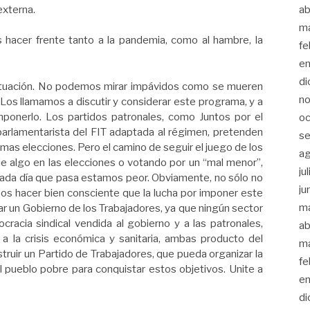
externa.
ab
m
hacer frente tanto a la pandemia, como al hambre, la
fe
en
di
ituación. No podemos mirar impávidos como se mueren
no
Los llamamos a discutir y considerar este programa, y a
mponerlo. Los partidos patronales, como Juntos por el
oc
parlamentarista del FIT adaptada al régimen, pretenden
se
s elecciones. Pero el camino de seguir el juego de los
a
 algo en las elecciones o votando por un “mal menor”,
ju
cada día que pasa estamos peor. Obviamente, no sólo no
ju
os hacer bien consciente que la lucha por imponer este
m
ar un Gobierno de los Trabajadores, ya que ningún sector
rocracia sindical vendida al gobierno y a las patronales,
ab
 la crisis económica y sanitaria, ambas producto del
m
struir un Partido de Trabajadores, que pueda organizar la
fe
el pueblo pobre para conquistar estos objetivos. Unite a
en
di