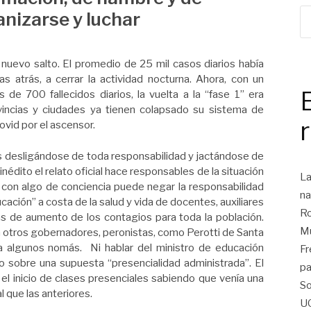
anizarse y luchar
nuevo salto. El promedio de 25 mil casos diarios había
s atrás, a cerrar la actividad nocturna. Ahora, con un
de 700 fallecidos diarios, la vuelta a la “fase 1” era
vincias y ciudades ya tienen colapsado su sistema de
covid por el ascensor.
 desligándose de toda responsabilidad y jactándose de
inédito el relato oficial hace responsables de la situación
La
 con algo de conciencia puede negar la responsabilidad
na
cación” a costa de la salud y vida de docentes, auxiliares
Ro
s de aumento de los contagios para toda la población.
Mu
 a otros gobernadores, peronistas, como Perotti de Santa
a algunos nomás. Ni hablar del ministro de educación
Fr
o sobre una supuesta “presencialidad administrada”. El
pa
el inicio de clases presenciales sabiendo que venía una
So
 que las anteriores.
U