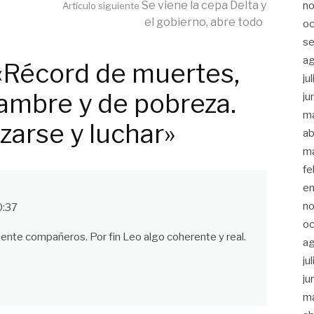
Se viene la cepa Delta y
n
Artículo siguiente
el gobierno, abre todo
oc
s
a
«Récord de muertes,
ju
hambre y de pobreza.
ju
m
zarse y luchar»
ab
m
fe
e
n
0:37
oc
ente compañeros. Por fin Leo algo coherente y real.
a
ju
ju
m