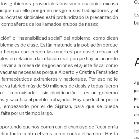
Gu
 los gobiernos provinciales buscando cualquier excusa
nque con ello ponga en riesgo a sus trabajadores y al
Es
urócratas sindicales está profundizado la precarización
bu
ar a compañeros de los llamados grupos de riesgo.
ión” o “insensibilidad social” del gobierno, como dicen
roblema es de clase. Están matando a la población porque
mo tiempo que crecen las muertes por covid, rebajan el
ciales en relación a la inflación real, porque hay un acuerdo
 llevar a la mesa de negociaciones el ajuste fiscal como
s vacunas necesarias porque Alberto y Cristina Fernández
armacéuticos extranjeros y nacionales. Por eso no le
a
e ya fabricó más de 50 millones de dosis y todas fueron
ju
”, “improvisado”, “sin planificación”… es un gobierno
ju
as y sacrifica al pueblo trabajador. Hay que luchar por la
os, empezando por el de Sigman, para que se pueda
m
falta por un tiempo largo.
ab
m
soportando que nos corran con el chamuyo de “economía
fe
uchar tanto contra el virus como contra el hambre. Hasta
di