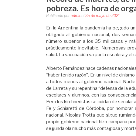
pobreza. Es hora de org
Publicado por
admin
el
25 de mayo de 2021
En la Argentina la pandemia ha pegado un 
obligado al gobierno nacional, dos semana
número superior a los 35 mil casos y más 
prácticamente inevitable. Numerosas pro
salud. La vacunación va por la escalera y el 
Alberto Fernández hace cadenas nacionales
“haber tenido razón”. En un nivel de cinismo 
a todos menos al gobierno nacional. Nadie
de Larreta y su repentina “defensa de la edu
escolares y alumnos, con las consecuencia
Pero los kirchneristas se cuidan de señalar
Fe y Schiaretti de Córdoba, por nombrar 
nacional, Nicolas Trotta que sigue rumiand
propio gobierno nacional hizo campaña por 
segunda ola mucho más contagiosa y mortal