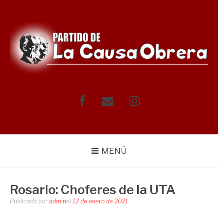
Saltar
al
contenido
Facebook
Correo
Instagram
electrónico
MENÚ
Rosario: Choferes de la UTA
Publicado por
admin
el
12 de enero de 2021