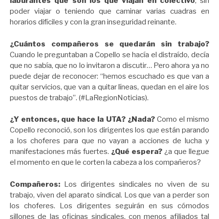
laburantes que son los que viajan en colectivo
, sin
poder viajar o teniendo que caminar varias cuadras en
horarios difíciles y con la gran inseguridad reinante.
¿Cuántos compañeros se quedarán sin trabajo?
Cuando le preguntaban a Copello se hacía el distraído, decía
que no sabía, que no lo invitaron a discutir… Pero ahora ya no
puede dejar de reconocer: “hemos escuchado es que van a
quitar servicios, que van a quitar líneas, quedan en el aire los
puestos de trabajo”. (#LaRegionNoticias).
¿Y entonces, que hace la UTA? ¿Nada?
Como el mismo
Copello reconoció, son los dirigentes los que están parando
a los choferes para que no vayan a acciones de lucha y
manifestaciones más fuertes.
¿Qué espera?
¿a que llegue
el momento en que le corten la cabeza a los compañeros?
Compañeros:
Los dirigentes sindicales no viven de su
trabajo, viven del aparato sindical. Los que van a perder son
los choferes. Los dirigentes seguirán en sus cómodos
sillones de las oficinas sindicales, con menos afiliados tal