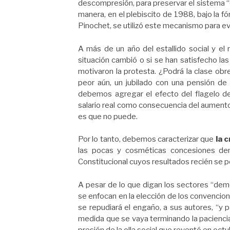
descompresión, para preservar el sistema “
manera, en el plebiscito de 1988, bajo la fó
Pinochet, se utilizó este mecanismo para evi
A más de un año del estallido social y el 
situación cambió o si se han satisfecho la
motivaron la protesta. ¿Podrá la clase obre
peor aún, un jubilado con una pensión d
debemos agregar el efecto del flagelo de
salario real como consecuencia del aumento 
es que no puede.
Por lo tanto, debemos caracterizar que
la 
las pocas y cosméticas concesiones de
Constitucional cuyos resultados recién se 
A pesar de lo que digan los sectores “dem
se enfocan en la elección de los convencio
se repudiará el engaño, a sus autores, “y 
medida que se vaya terminando la pacienci
presión de la olla social que reventó en oct