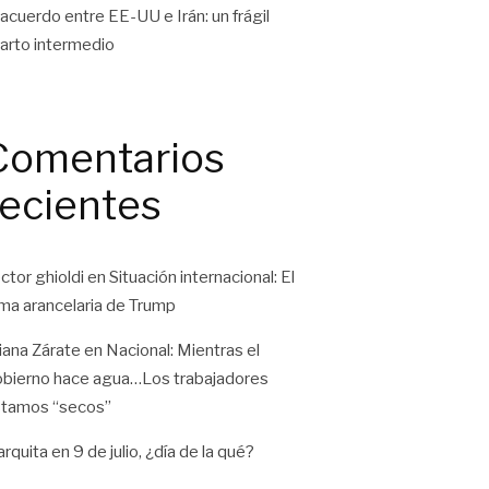
 acuerdo entre EE-UU e Irán: un frágil
arto intermedio
Comentarios
recientes
ctor ghioldi
en
Situación internacional: El
ma arancelaria de Trump
liana Zárate
en
Nacional: Mientras el
bierno hace agua…Los trabajadores
tamos “secos”
rquita
en
9 de julio, ¿día de la qué?