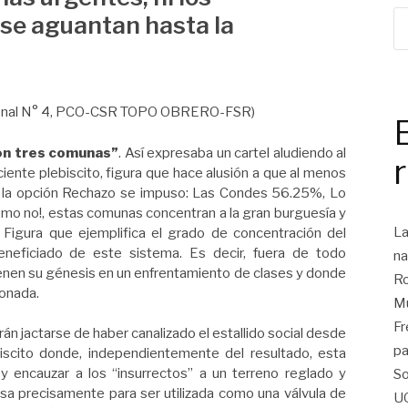
se aguantan hasta la
acional N° 4, PCO-CSR TOPO OBRERO-FSR)
ron tres comunas”
. Así expresaba un cartel aludiendo al
ciente plebiscito, figura que hace alusión a que al menos
o la opción Rechazo se impuso: Las Condes 56.25%, Lo
o no!, estas comunas concentran a la gran burguesía y
La
Figura que ejemplifica el grado de concentración del
eneficiado de este sistema. Es decir, fuera de todo
na
tienen su génesis en un enfrentamiento de clases y donde
Ro
ionada.
Mu
Fr
rán jactarse de haber canalizado el estallido social desde
pa
biscito donde, independientemente del resultado, esta
 y encauzar a los “insurrectos” a un terreno reglado y
So
sa precisamente para ser utilizada como una válvula de
U