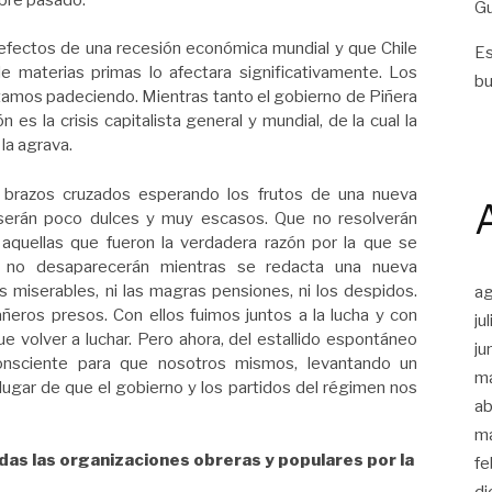
Gu
efectos de una recesión económica mundial y que Chile
Es
e materias primas lo afectara significativamente. Los
bu
estamos padeciendo. Mientras tanto el gobierno de Piñera
 es la crisis capitalista general y mundial, de la cual la
la agrava.
brazos cruzados esperando los frutos de una nueva
serán poco dulces y muy escasos. Que no resolverán
aquellas que fueron la verdadera razón por la que se
es no desaparecerán mientras se redacta una nueva
s miserables, ni las magras pensiones, ni los despidos.
a
ros presos. Con ellos fuimos juntos a la lucha y con
ju
ue volver a luchar. Pero ahora, del estallido espontáneo
ju
onsciente para que nosotros mismos, levantando un
m
gar de que el gobierno y los partidos del régimen nos
ab
m
das las organizaciones obreras y populares por la
fe
di