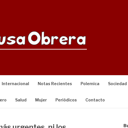
Internacional
Notas Recientes
Polemica
Sociedad
ero
Salud
Mujer
Periódicos
Contacto
ás urgentes, ni los
B