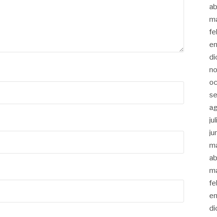
ab
m
fe
en
di
no
oc
se
a
ju
ju
m
ab
m
fe
en
di