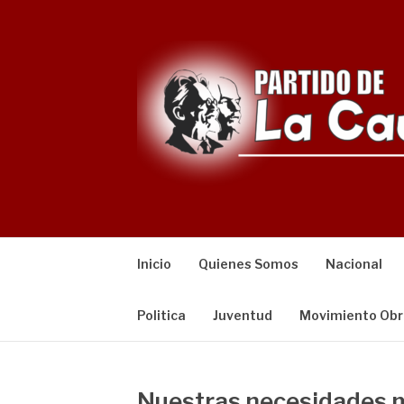
Saltar
al
contenido
Inicio
Quienes Somos
Nacional
Politica
Juventud
Movimiento Obr
Nuestras necesidades m