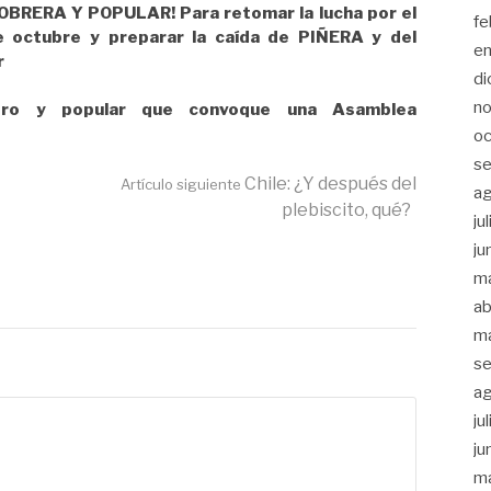
ERA Y POPULAR! Para retomar la lucha por el
fe
e octubre y preparar la caída de PIÑERA y del
e
r
di
n
rero y popular que convoque una Asamblea
oc
se
Chile: ¿Y después del
Artículo siguiente
a
plebiscito, qué?
ju
ju
m
ab
m
se
a
ju
ju
m