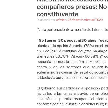
compañeros presos: No 
constituyente
Publicado por
admin
el
27 de noviembre de 2020
(Nota perteneciente a manifiesto intern
“No fueron 30 pesos, ni 30 años, fue
triunfo de la opción Apruebo (78%) en el re
en 3 de las 52 comunas del gran Santiag
Barnechea 58.76%, Vitacura 66.88%. ¡Y cóm
pequeña burguesía económica y política. 
capital y de los sectores que se han b
eufemismo las causas del estallido social 
la ideología burguesa comienza a ser cuest
El gobierno, sus partidos y la oposición, pod
las calles a las urnas a través de un ple
situación les permite recuperar el aliento
contemplado en la institucionalidad burgue