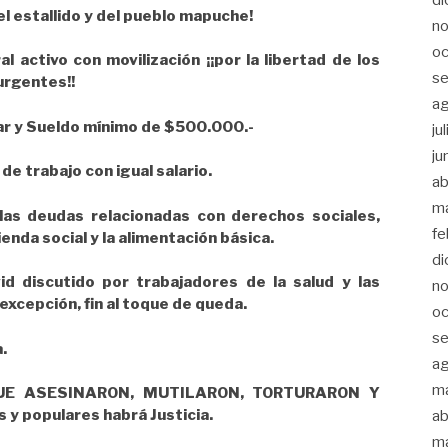
 estallido y del pueblo mapuche!
n
oc
 activo con movilización ¡¡por la libertad de los
s
urgentes!!
a
liar y Sueldo mínimo de $500.000.-
ju
ju
de trabajo con igual salario.
ab
m
as deudas relacionadas con derechos sociales,
fe
vienda social y la alimentación básica.
di
vid discutido por trabajadores de la salud y las
n
excepción, fin al toque de queda.
oc
s
.
a
m
QUE ASESINARON, MUTILARON, TORTURARON Y
 y populares habrá Justicia.
ab
m