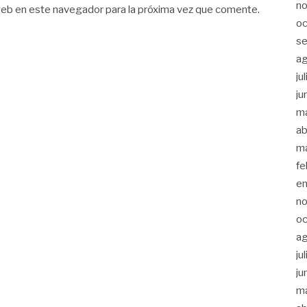
n
web en este navegador para la próxima vez que comente.
oc
s
a
ju
ju
m
ab
m
fe
e
n
oc
a
ju
ju
m