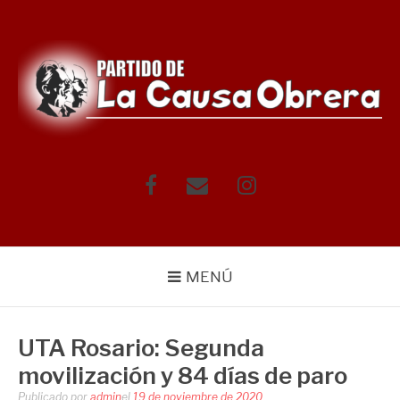
Saltar
al
contenido
Facebook
Correo
Instagram
electrónico
MENÚ
UTA Rosario: Segunda
movilización y 84 días de paro
Publicado por
admin
el
19 de noviembre de 2020