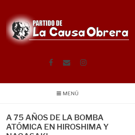
Saltar
al
contenido
Facebook
Correo
Instagram
electrónico
MENÚ
A 75 AÑOS DE LA BOMBA
ATÓMICA EN HIROSHIMA Y