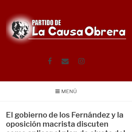
Saltar
al
contenido
Facebook
Correo
Instagram
electrónico
MENÚ
El gobierno de los Fernández y la
oposición macrista discuten