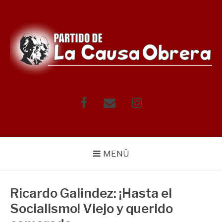
Saltar
al
contenido
Facebook
Correo
Instagram
electrónico
MENÚ
Ricardo Galindez: ¡Hasta el
Socialismo! Viejo y querido