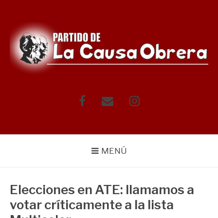
Saltar
al
contenido
Facebook
Correo
Instagram
electrónico
MENÚ
Elecciones en ATE: llamamos a
votar críticamente a la lista