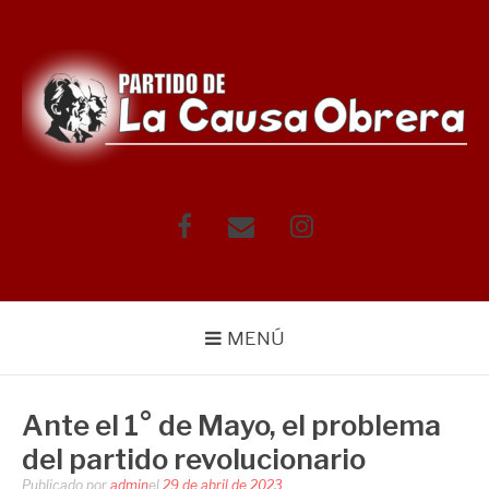
Saltar
al
contenido
Facebook
Correo
Instagram
electrónico
MENÚ
Ante el 1° de Mayo, el problema
del partido revolucionario
Publicado por
admin
el
29 de abril de 2023