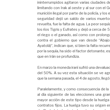
ininterrumpidos agitaron varias ciudades de
limitando con Irak al oeste y al sur con el 
munición ilegal por parte de la policía, y lo
seguridad dejó un saldo de varios muert
revuelta, fue la falta de agua. La peor sequ
los ríos Tigris y Eufrates y dejó a cerca de 
el riego o el ganado, así como con prolong
contra el gobierno que van desde “Abajo l
Ayatolá)”, indican que, si bien la falta rec
por la sequía, ha sido el factor detonante, 
que en Irán se profundiza.
En marzo la moneda iraní sufrió una devaluac
del 50%. A su vez esta situación se ve ag
que la semana pasada, el 4 de agosto, lleg
Paralelamente, y como consecuencia de la 
al día siguiente de las elecciones una gr
mayor acción de este tipo desde la huelga 
contratos fijos. La huelga tuvo su origen en