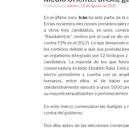
Publicado por
admin
el
13 de agosto de 2021
En el último mes,
Irán
ha sido parte de la 
En las recientes elecciones presidenciales 
a otros tres candidatos, en unos comic
“fraudulentos”, motivo por el cual se dio 
contra 73% en el 2017). Lo que denuncian e
los comicios debido a que sus postulacion
un organismo integrado por 12 teólogos y j
candidatos. La mayoría de los que fuer
conservadora, incluido Ebrahim Raisi. Este p
electo presidente y cuenta con un ampli
humanos, entre ellos, el de haber p
clandestinamente ejecutó a unos 5000 pres
su mayoría simpatizantes o pertenecientes a
En este marco comenzaron las huelgas y mo
contra del gobierno.
Dos días antes de las elecciones comenzaro