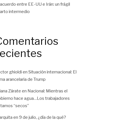
 acuerdo entre EE-UU e Irán: un frágil
arto intermedio
Comentarios
recientes
ctor ghioldi
en
Situación internacional: El
ma arancelaria de Trump
liana Zárate
en
Nacional: Mientras el
bierno hace agua…Los trabajadores
tamos “secos”
rquita
en
9 de julio, ¿día de la qué?