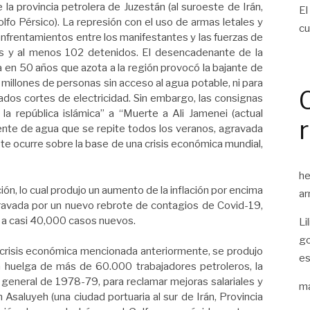
 la provincia petrolera de Juzestán (al suroeste de Irán,
El
Golfo Pérsico). La represión con el uso de armas letales y
cu
s enfrentamientos entre los manifestantes y las fuerzas de
os y al menos 102 detenidos. El desencadenante de la
ía en 50 años que azota a la región provocó la bajante de
5 millones de personas sin acceso al agua potable, ni para
ados cortes de electricidad. Sin embargo, las consignas
a república islámica” a “Muerte a Ali Jamenei (actual
urrente de agua que se repite todos los veranos, agravada
este ocurre sobre la base de una crisis económica mundial,
he
ión, lo cual produjo un aumento de la inflación por encima
ar
ravada por un nuevo rebrote de contagios de Covid-19,
ó a casi 40,000 casos nuevos.
Li
go
crisis económica mencionada anteriormente, se produjo
es
an huelga de más de 60.000 trabajadores petroleros, la
general de 1978-79, para reclamar mejoras salariales y
ma
 Asaluyeh (una ciudad portuaria al sur de Irán, Provincia