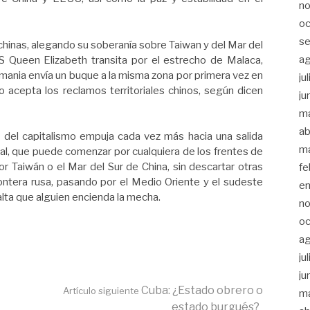
n
oc
s
chinas, alegando su soberanía sobre Taiwan y del Mar del
a
S Queen Elizabeth transita por el estrecho de Malaca,
mania envía un buque a la misma zona por primera vez en
ju
 acepta los reclamos territoriales chinos, según dicen
ju
m
ab
s del capitalismo empuja cada vez más hacia una salida
m
dial, que puede comenzar por cualquiera de los frentes de
r Taiwán o el Mar del Sur de China, sin descartar otras
fe
rontera rusa, pasando por el Medio Oriente y el sudeste
e
falta que alguien encienda la mecha.
n
oc
a
ju
ju
Cuba: ¿Estado obrero o
Artículo siguiente
m
estado burgués?