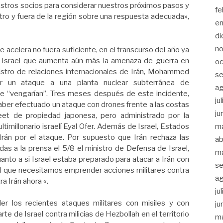
stros socios para considerar nuestros próximos pasos y
fe
tro y fuera de la región sobre una respuesta adecuada»,
e
di
n
e acelera no fuera suficiente, en el transcurso del año ya
e Israel que aumenta aún más la amenaza de guerra en
oc
nistro de relaciones internacionales de Irán, Mohammed
se
er un ataque a una planta nuclear subterránea de
a
se “vengarían”. Tres meses después de este incidente,
ju
 haber efectuado un ataque con drones frente a las costas
ju
et de propiedad japonesa, pero administrado por la
imillonario israelí Eyal Ofer. Además de Israel, Estados
m
Irán por el ataque. Por supuesto que Irán rechaza las
ab
das a la prensa el 5/8 el ministro de Defensa de Israel,
m
anto a si Israel estaba preparado para atacar a Irán con
se
el que necesitamos emprender acciones militares contra
a
a Irán ahora «.
ju
 los recientes ataques militares con misiles y con
ju
e de Israel contra milicias de Hezbollah en el territorio
m