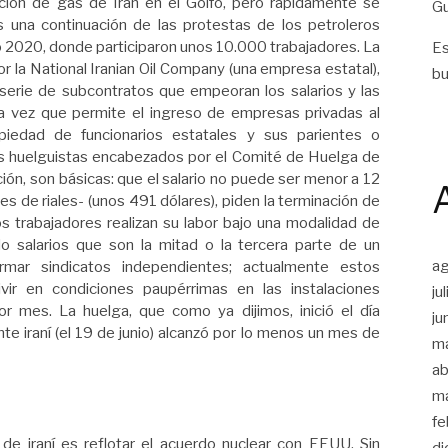
cción de gas de Irán en el Golfo, pero rápidamente se
Gu
s una continuación de las protestas de los petroleros
o 2020, donde participaron unos 10.000 trabajadores. La
Es
or la National Iranian Oil Company (una empresa estatal),
bu
 serie de subcontratos que empeoran los salarios y las
la vez que permite el ingreso de empresas privadas al
piedad de funcionarios estatales y sus parientes o
los huelguistas encabezados por el Comité de Huelga de
ción, son básicas: que el salario no puede ser menor a 12
s de riales- (unos 491 dólares), piden la terminación de
os trabajadores realizan su labor bajo una modalidad de
o salarios que son la mitad o la tercera parte de un
a
rmar sindicatos independientes; actualmente estos
ivir en condiciones paupérrimas en las instalaciones
ju
r mes. La huelga, que como ya dijimos, inició el día
ju
te iraní (el 19 de junio) alcanzó por lo menos un mes de
m
ab
m
fe
de iraní es reflotar el acuerdo nuclear con EEUU. Sin
di