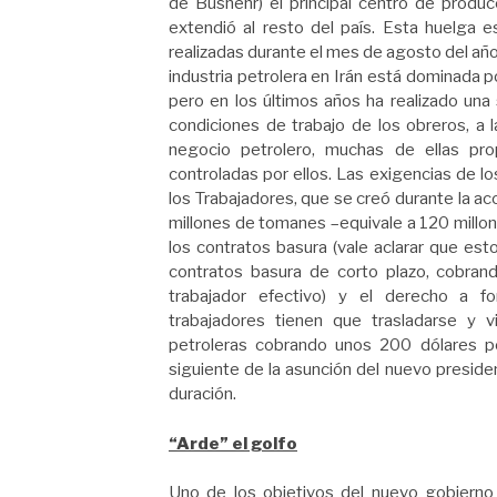
de Bushehr) el principal centro de produ
extendió al resto del país. Esta huelga e
realizadas durante el mes de agosto del añ
industria petrolera en Irán está dominada p
pero en los últimos años ha realizado una
condiciones de trabajo de los obreros, a 
negocio petrolero, muchas de ellas pro
controladas por ellos. Las exigencias de 
los Trabajadores, que se creó durante la ac
millones de tomanes –equivale a 120 millone
los contratos basura (vale aclarar que est
contratos basura de corto plazo, cobrand
trabajador efectivo) y el derecho a fo
trabajadores tienen que trasladarse y v
petroleras cobrando unos 200 dólares po
siguiente de la asunción del nuevo presiden
duración.
“Arde” el golfo
Uno de los objetivos del nuevo gobierno 