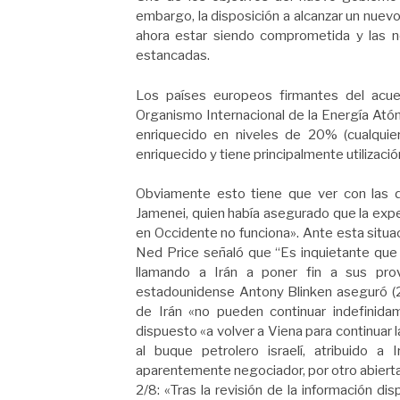
embargo, la disposición a alcanzar un nuev
ahora estar siendo comprometida y las n
estancadas.
Los países europeos firmantes del acue
Organismo Internacional de la Energía Atóm
enriquecido en niveles de 20% (cualqui
enriquecido y tiene principalmente utilización
Obviamente esto tiene que ver con las de
Jamenei, quien había asegurado que la expe
en Occidente no funciona». Ante esta situ
Ned Price señaló que “Es inquietante que
llamando a Irán a poner fin a sus prov
estadounidense Antony Blinken aseguró (2
de Irán «no pueden continuar indefinid
dispuesto «a volver a Viena para continuar 
al buque petrolero israelí, atribuido a 
aparentemente negociador, por otro abiertam
2/8: «Tras la revisión de la información d