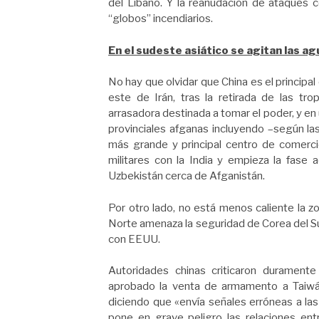
del Líbano. Y la reanudación de ataques c
“globos” incendiarios.
En el sudeste asiático se agitan las a
No hay que olvidar que China es el principal 
este de Irán, tras la retirada de las tr
arrasadora destinada a tomar el poder, y en
provinciales afganas incluyendo –según las
más grande y principal centro de comercio
militares con la India y empieza la fase a
Uzbekistán cerca de Afganistán.
Por otro lado, no está menos caliente la zo
Norte amenaza la seguridad de Corea del Sur
con EEUU.
Autoridades chinas criticaron durament
aprobado la venta de armamento a Taiwá
diciendo que «envía señales erróneas a las
pone en grave peligro las relaciones ent