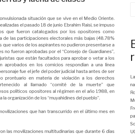
convulsionada situación que se vive en el Medio Oriente.
realizadas el pasado 18 de junio Ebrahim Raisi, se impuso
ios que fueron catalogados por los opositores como
una de las participaciones electorales más bajas (48.78%
s que varios de los aspirantes no pudieron presentarse a
es no fueron aprobadas por el “Consejo de Guardianes”,
uristas que están facultados para aprobar o vetar a los
on aprobados en los comicios respondían a una línea
ersonaje fue el jefe del poder judicial hasta antes de ser
La
o prontuario en materia de violación a los derechos
na
ertenecido al llamado “comité de la muerte” que
os políticos opositores al régimen en el año 1988, en
Ro
 la organización de los “muyahidines del pueblo”.
Mu
Fr
vilizaciones que han transcurrido en el último mes en
pa
So
n las movilizaciones multitudinarias que durante 6 días
U