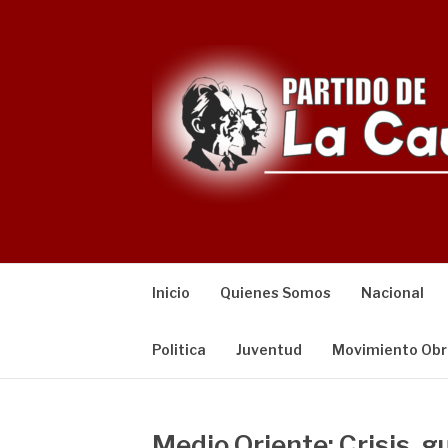
Saltar
al
contenido
Inicio
Quienes Somos
Nacional
Politica
Juventud
Movimiento Obr
Medio Oriente: Crisis, g