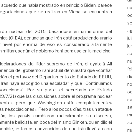
o acuerdo que había mostrado en principio Biden, parece
n
egociaciones que se realizan en Viena se encuentran
oc
s
a
rdo nuclear del 2015, basándose en un informe del
ica (OIEA), denuncian que Irán está produciendo uranio
ju
er nivel por encima de eso es considerado altamente
ju
 militar), según el gobierno iraní, para uso en la medicina.
ab
m
claraciones del líder supremo de Irán, el ayatolá Ali
fe
riencia del gobierno iraní actual demuestra que «confiar
di
ación el portavoz del Departamento de Estado de EEUU,
 Irán haya escogido una escalada” y que “Continuamos
n
ocaciones”. Por su parte, el secretario de Estado
oc
9/7/21) que las discusiones sobre el programa nuclear
s
amente», pero que Washington está «completamente»
a
las negociaciones». Pero a los pocos días, tras un ataque
m
Irán, los yankis cambiaron radicalmente su discurso,
ente belicista, en boca del mismo Blinken, quien dijo el
ab
isponible, estamos convencidos de que Irán llevó a cabo
m