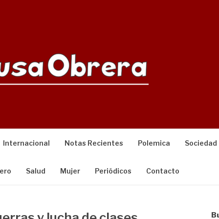
Internacional
Notas Recientes
Polemica
Sociedad
ero
Salud
Mujer
Periódicos
Contacto
uerras y lucha de clases
B