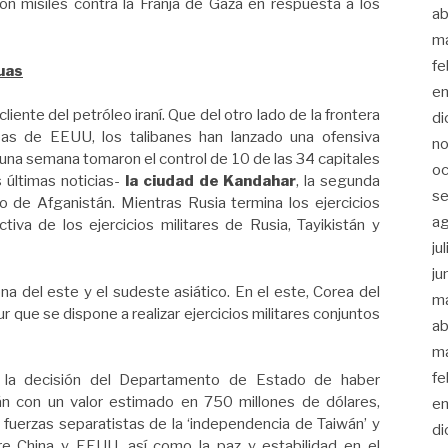
on misiles contra la Franja de Gaza en respuesta a los
ab
m
fe
guas
en
cliente del petróleo iraní. Que del otro lado de la frontera
di
opas de EEUU, los talibanes han lanzado una ofensiva
no
 una semana tomaron el control de 10 de las 34 capitales
oc
 últimas noticias-
la ciudad de
Kandahar
, la segunda
se
 de Afganistán. Mientras Rusia termina los ejercicios
a
ctiva de los ejercicios militares de Rusia, Tayikistán y
ju
ju
na del este y el sudeste asiático. En el este, Corea del
m
 que se dispone a realizar ejercicios militares conjuntos
ab
m
fe
e la decisión del Departamento de Estado de haber
n con un valor estimado en 750 millones de dólares,
en
 fuerzas separatistas de la ‘independencia de Taiwán’ y
di
re China y EEUU, así como la paz y estabilidad en el