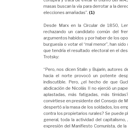
conspira y trata de evitar el triunfo del MAS
masas buscan la vía para derrotar a la der
elecciones amañadas”.
(1)
Desde Marx en la Circular de 1850, Len
rechazando un candidato común del fren
argumentos habidos y por haber de los opor
burguesía o votar el “mal menor”, han sido 
que tendría el resultado electoral en el des
Trotsky:
“Pero, nos dicen Stalin y Bujarin, autores
hacia el norte provocó un potente des
indiscutible. Pero, ¿el hecho de que Gu
abdicación de Nicolás II no ejerció un pap
aplastadas, más fatigadas, más tímidas
convirtiese en presidente del Consejo de M
despertó a la masa de los soldados, los emp
contra los propietarios rurales? Se puede 
general, toda la actividad del capitalismo,
expresión del Manifiesto Comunista, de la 