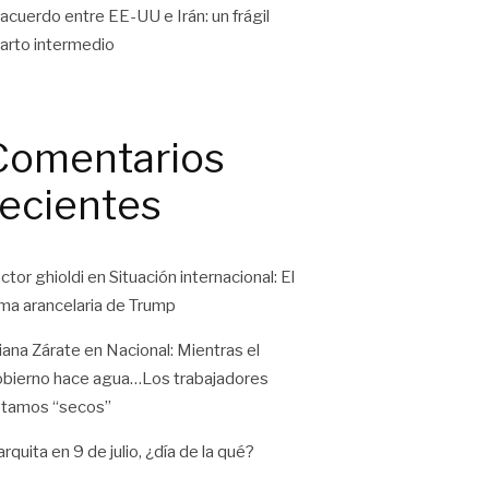
 acuerdo entre EE-UU e Irán: un frágil
arto intermedio
Comentarios
recientes
ctor ghioldi
en
Situación internacional: El
ma arancelaria de Trump
liana Zárate
en
Nacional: Mientras el
bierno hace agua…Los trabajadores
tamos “secos”
rquita
en
9 de julio, ¿día de la qué?