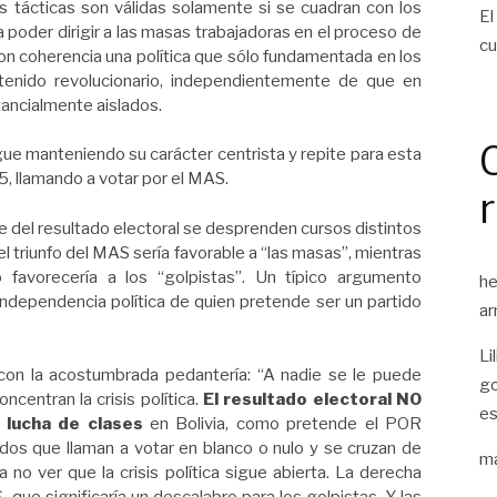
 las tácticas son válidas solamente si se cuadran con los
El
a poder dirigir a las masas trabajadoras en el proceso de
cu
con coherencia una política que sólo fundamentada en los
tenido revolucionario, independientemente de que en
ancialmente aislados.
 sigue manteniendo su carácter centrista y repite para esta
5, llamando a votar por el MAS.
e del resultado electoral se desprenden cursos distintos
el triunfo del MAS sería favorable a “las masas”, mientras
 favorecería a los “golpistas”. Un típico argumento
he
a independencia política de quien pretende ser un partido
ar
Li
 con la acostumbrada pedantería: “A nadie se le puede
go
ncentran la crisis política.
El resultado electoral NO
es
a lucha de clases
en Bolivia, como pretende el POR
ados que llaman a votar en blanco o nulo y se cruzan de
ma
 no ver que la crisis política sigue abierta. La derecha