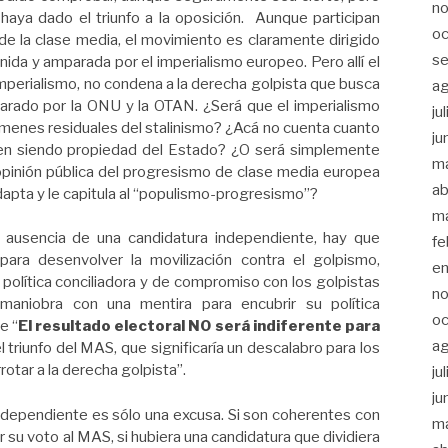
n
e haya dado el triunfo a la oposición. Aunque participan
oc
de la clase media, el movimiento es claramente dirigido
s
ida y amparada por el imperialismo europeo. Pero allí el
imperialismo, no condena a la derecha golpista que busca
a
parado por la ONU y la OTAN. ¿Será que el imperialismo
ju
ímenes residuales del stalinismo? ¿Acá no cuenta cuanto
ju
en siendo propiedad del Estado? ¿O será simplemente
m
 opinión pública del progresismo de clase media europea
ab
dapta y le capitula al “populismo-progresismo”?
m
a ausencia de una candidatura independiente, hay que
fe
ara desenvolver la movilización contra el golpismo,
e
u política conciliadora y de compromiso con los golpistas
n
 maniobra con una mentira para encubrir su política
oc
e “
El resultado electoral NO será indiferente para
a
l triunfo del MAS, que significaría un descalabro para los
rotar a la derecha golpista”.
ju
ju
ndependiente es sólo una excusa. Si son coherentes con
m
 su voto al MAS, si hubiera una candidatura que dividiera