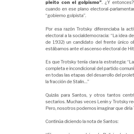
pleito con el golpismo”
. ¿Y entonces?
cuando en ese plano electoral-parlamentari
“gobierno golpista”.
Por esa razón Trotsky diferenciaba la act
electoral a la socialdemocracia: “La idea d
de 1932) un candidato del frente único o
estábamos ante el ascenso electoral de Hitle
Es que Trotsky tenía clara la estrategia: “L
completa e incondicional del partido comunis
en todas las etapas del desarrollo del prol
la fracción de Stalin…”
Quizás para Santos, y otros tantos centr
sectarios. Muchas veces Lenin y Trotsky reci
Pero, nosotros podemos imaginar que diría 
Continúa diciendo la nota de Santos: