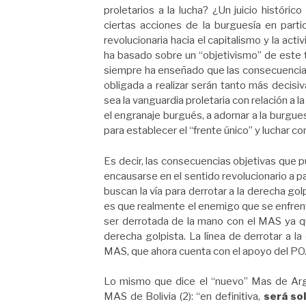
proletarios a la lucha? ¿Un juicio históric
ciertas acciones de la burguesía en partic
revolucionaria hacia el capitalismo y la act
ha basado sobre un “objetivismo” de este t
siempre ha enseñado que las consecuencias 
obligada a realizar serán tanto más decisi
sea la vanguardia proletaria con relación a 
el engranaje burgués, a adornar a la burgues
para establecer el “frente único” y luchar co
Es decir, las consecuencias objetivas que p
encausarse en el sentido revolucionario a pa
buscan la vía para derrotar a la derecha gol
es que realmente el enemigo que se enfren
ser derrotada de la mano con el MAS ya q
derecha golpista. La línea de derrotar a la
MAS, que ahora cuenta con el apoyo del PO
Lo mismo que dice el “nuevo” Mas de Arge
MAS de Bolivia (2): “en definitiva,
será so