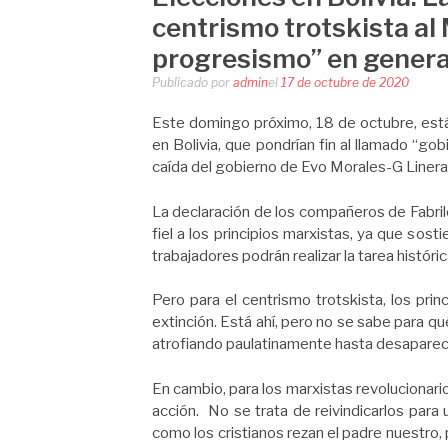
centrismo trotskista al
progresismo” en genera
Publicado por
admin
el
17 de octubre de 2020
Este domingo próximo, 18 de octubre, está 
en Bolivia, que pondrían fin al llamado “go
caída del gobierno de Evo Morales-G Linera
La declaración de los compañeros de Fabrile
fiel a los principios marxistas, ya que sost
trabajadores podrán realizar la tarea históric
Pero para el centrismo trotskista, los pr
extinción. Está ahí, pero no se sabe para qué
atrofiando paulatinamente hasta desaparec
En cambio, para los marxistas revolucionarios
acción. No se trata de reivindicarlos para u
como los cristianos rezan el padre nuestro