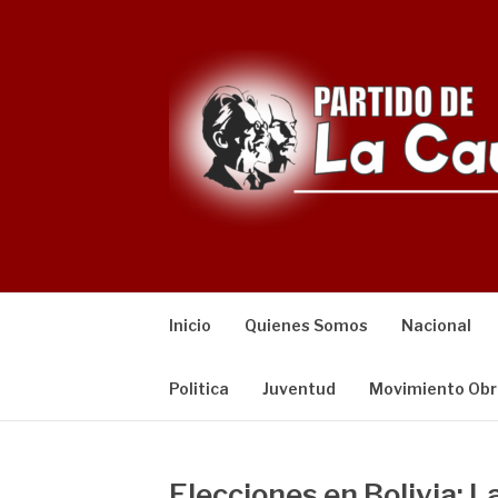
Saltar
al
contenido
Inicio
Quienes Somos
Nacional
Politica
Juventud
Movimiento Obr
Elecciones en Bolivia: L