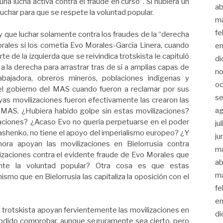
una lucha activa contra el fraude en curso”. Si hubiera un
ab
uchar para que se respete la voluntad popular.
m
fe
y que luchar solamente contra los fraudes de la “derecha
torales si los cometía Evo Morales-García Linera, cuando
en
 de la izquierda que se reivindica trotskista le capituló
di
 a la derecha para arrastrar tras de sí a amplias capas de
no
abajadora, obreros mineros, poblaciones indígenas y
oc
el gobierno del MAS cuando fueron a reclamar por sus
se
as movilizaciones fueron efectivamente las crearon las
a
l MAS. ¿Hubiera habido golpe sin estas movilizaciones?
zaciones? ¿Acaso Evo no quería perpetuarse en el poder
ju
shenko, no tiene el apoyo del imperialismo europeo? ¿Y
ju
a apoyan las movilizaciones en Bielorrusia contra
m
lizaciones contra el evidente fraude de Evo Morales que
ab
nte la voluntad popular? Otra cosa es que estas
m
mismo que en Bielorrusia las capitaliza la oposición con el
fe
en
 trotskista apoyan fervientemente las movilizaciones en
di
 podido comprobar, aunque seguramente sea cierto, pero