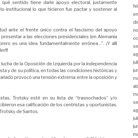
 qué sentido tiene darle apoyo electoral, justamente
fe
o-institucional lo que hicieron fue pactar y sostener al
e
di
itud ante el frente único contra el fascismo del apoyo
n
e presentar a las elecciones presidenciales (en Alemania
oc
brero es una idea fundamentalmente errónea…”. ¡Y allí
se
r!!!
a
ju
a lucha de la Oposición de Izquierda por la independencia
ju
ta y de su política, en todas las condiciones históricas y
etariado provocó una tensión extrema entre la oposición y
m
ab
m
istas, Trotsky esté en su lista de “trasnochados” y/o
se
bieron esa calificación de los centristas y oportunistas.
a
Trotsky de Santos.
ju
ju
m