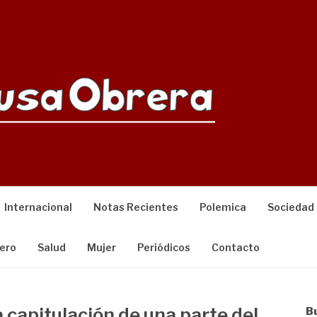
Internacional
Notas Recientes
Polemica
Sociedad
ero
Salud
Mujer
Periódicos
Contacto
a capitulación de una parte del
B