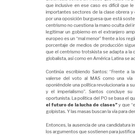
que inclusive en ese caso es difícil que l
importantes sectores de la clase obrera y 
por una oposición burguesa que está sosten
centrismo no cuestiona la mano oculta del 
legitimar un gobierno en el extranjero am
europeo es un “mal menor” frente a los reg
porcentaje de medios de producción sigu
que el centrismo trotskista se adapta a la
globalista, así como en América Latina se a
Continúa escribiendo Santos: “Frente a l
valerse del voto al MAS como una vía p
oponiéndole una política revolucionaria a s
y el imperialismo”. Santos concluye su
oportunista. La política del PO se basa el qu
el futuro de la lucha de clases”
y que “e
golpistas. Y las masas buscan la vía para der
Entonces, la ausencia de una candidatura i
los argumentos que sostienen para justificar