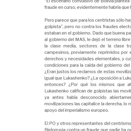
“El escenario convulsivo de Bolivia plantea 
fraude en curso, evidentemente habría que l
Pero parece que para los centristas sólo ha
golpista”, pero no contra los fraudes elec
estaban en el gobierno. Dado que buena parte
al gobierno del MAS, le dejó el terreno libre
la clase media, sectores de la clase tr
campesinos, previamente reprimidos por 
derechos y necesidades elementales, y cuy
condiciones para la caída del gobierno de
¿Eran justos los reclamos de estas movili
igual que Lukashenko? ¿La oposición a Luka
entonces? ¿Por qué los mismos que ahor
Lukashenko califican de golpistas las movi
ya antes había desconocido abiertame
movilizaciones las capitalice la derecha, lo 
apoyo del imperialismo europeo.
El PO y otros representantes del centrismo
Bielorrusia contra un fraude que nadie ha