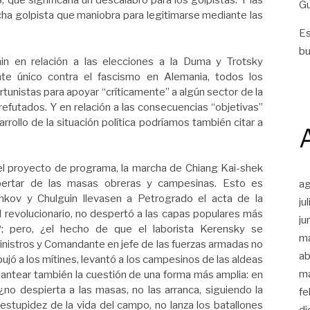
, que significaría un descalabro para los golpistas. Y las
Gu
echa golpista que maniobra para legitimarse mediante las
Es
bu
in en relación a las elecciones a la Duma y Trotsky
te único contra el fascismo en Alemania, todos los
tunistas para apoyar “críticamente” a algún sector de la
refutados. Y en relación a las consecuencias “objetivas”
arrollo de la situación política podríamos también citar a
 del proyecto de programa, la marcha de Chiang Kai-shek
pertar de las masas obreras y campesinas. Esto es
a
chkov y Chulguin llevasen a Petrogrado el acta de la
ju
el revolucionario, no despertó a las capas populares más
ju
?; pero, ¿el hecho de que el laborista Kerensky se
m
inistros y Comandante en jefe de las fuerzas armadas no
ab
ujó a los mítines, levantó a los campesinos de las aldeas
m
plantear también la cuestión de una forma más amplia: en
 ¿no despierta a las masas, no las arranca, siguiendo la
fe
estupidez de la vida del campo, no lanza los batallones
di