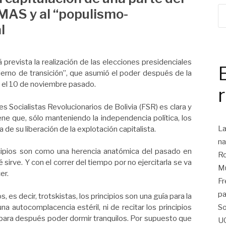
 MAS y al “populismo-
l
prevista la realización de las elecciones presidenciales
bierno de transición”, que asumió el poder después de la
 el 10 de noviembre pasado.
s Socialistas Revolucionarios de Bolivia (FSR) es clara y
iene que, sólo manteniendo la independencia política, los
La
a de su liberación de la explotación capitalista.
na
incipios son como una herencia anatómica del pasado en
Ro
 sirve. Y con el correr del tiempo por no ejercitarla se va
Mu
er.
Fr
pa
, es decir, trotskistas, los principios son una guía para la
na autocomplacencia estéril, ni de recitar los principios
So
, para después poder dormir tranquilos. Por supuesto que
U