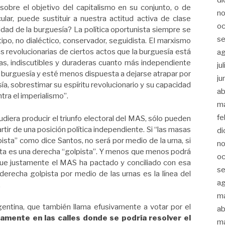
o sobre el objetivo del capitalismo en su conjunto, o de
n
ular, puede sustituir a nuestra actitud activa de clase
oc
ividad de la burguesía? La política oportunista siempre se
s
ipo, no dialéctico, conservador, seguidista. El marxismo
revolucionarias de ciertos actos que la burguesía está
a
vas, indiscutibles y duraderas cuanto más independiente
ju
la burguesía y esté menos dispuesta a dejarse atrapar por
ju
ía, sobrestimar su espíritu revolucionario y su capacidad
ab
ntra el imperialismo”.
m
fe
udiera producir el triunfo electoral del MAS, sólo pueden
rtir de una posición política independiente. Si “las masas
di
pista” como dice Santos, no será por medio de la urna, si
n
ta es una derecha “golpista”. Y menos que menos podrá
oc
ue justamente el MAS ha pactado y conciliado con esa
s
 derecha golpista por medio de las urnas es la línea del
a
.
m
ntina, que también llama efusivamente a votar por el
ab
lamente en las calles donde se podría resolver el
m